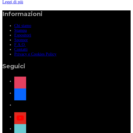
Leggi di più
Informazioni
Chi siamo
Stampa
Espositori
Sponsor
F.A.Q.
Contatti
Privacy e Cookies Policy
Seguici
instagram
facebook
x
youtube
tiktok