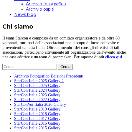
Archivio fotografico
Archivio ospiti
News blog
Chi siamo
Il team Starcon è composto da un comitato organizzatore e da oltre 80
volontari, tutti soci delle associazioni non a scopo di lucro coinvolte e
provenienti da tutta Italia. Oltre ai membri dei consigli direttivi di tali
associazioni, partecipano attivamente all’organizzazione dell’evento anche
una casa editrice e un team di propmaker. Per saperne di più
clicca qui
.
Ricerca
per:
Archivio Fotografico Edizioni Precedenti
StarCon Italia 2025 Gallery 2
StarCon Italia 2025 Gallery
StarCon Italia 2024 Gallery
StarCon Italia 2023 Gallery
StarCon Italia 2022 Gallery
StarConVoi Italia 2020 Gallery
StarCon Italia 2019 Gallery
StarCon Italia 2018 Gallery
StarCon Italia 2017 Gallery
StarCon Italia 2016 Gallery
StarCon Italia 2015 Gallery