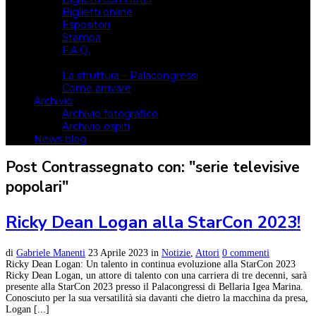
Biglietti online
Espositori
Stampa
F.A.Q.
Il luogo
La struttura – Palacongressi
Come arrivare
Archivio
Archivio fotografico
Archivio ospiti
News blog
Post Contrassegnato con: "serie televisive
popolari"
Ricky Dean Logan alla StarCon 2023!
di
Gabriele Manenti
23 Aprile 2023
in
Notizie
,
Attori
0 commenti
Ricky Dean Logan: Un talento in continua evoluzione alla StarCon 2023
Ricky Dean Logan, un attore di talento con una carriera di tre decenni, sarà
presente alla StarCon 2023 presso il Palacongressi di Bellaria Igea Marina.
Conosciuto per la sua versatilità sia davanti che dietro la macchina da presa,
Logan [...]