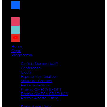
facebook
x
instagram
tiktok
youtube
Home
Ospiti
Programma
Attività
Cos’è la Starcon Italia?
Conferenze
Giochi
Esperienze interattive
Sfilata dei Costumi
Fantamodellismo
Premio OMEGA SHORT
Premio OMEGA GRAPHICS
Premio Alberto Lisiero
Biglietti
Biglietti con Hotel