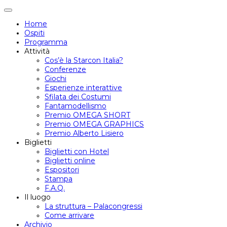
Attiva/disattiva
navigazione
Home
Ospiti
Programma
Attività
Cos’è la Starcon Italia?
Conferenze
Giochi
Esperienze interattive
Sfilata dei Costumi
Fantamodellismo
Premio OMEGA SHORT
Premio OMEGA GRAPHICS
Premio Alberto Lisiero
Biglietti
Biglietti con Hotel
Biglietti online
Espositori
Stampa
F.A.Q.
Il luogo
La struttura – Palacongressi
Come arrivare
Archivio