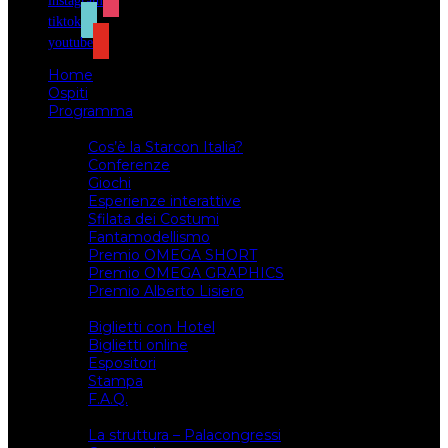
instagram
tiktok
youtube
Home
Ospiti
Programma
Attività
Cos’è la Starcon Italia?
Conferenze
Giochi
Esperienze interattive
Sfilata dei Costumi
Fantamodellismo
Premio OMEGA SHORT
Premio OMEGA GRAPHICS
Premio Alberto Lisiero
Biglietti
Biglietti con Hotel
Biglietti online
Espositori
Stampa
F.A.Q.
Il luogo
La struttura – Palacongressi