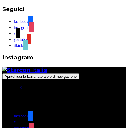
Seguici
facebook
instagram
x
youtube
tiktok
Instagram
Apri/chiudi la barra laterale e di navigazione
0
Seguici
facebook
x