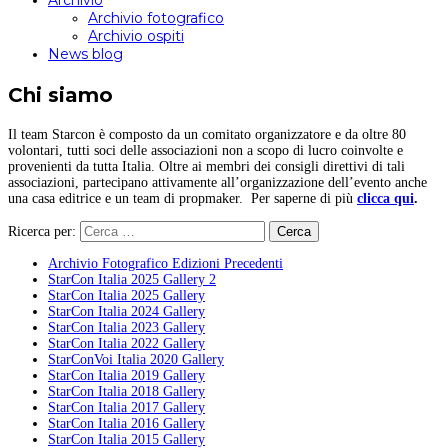
Archivio
Archivio fotografico
Archivio ospiti
News blog
Chi siamo
Il team Starcon è composto da un comitato organizzatore e da oltre 80
volontari, tutti soci delle associazioni non a scopo di lucro coinvolte e
provenienti da tutta Italia. Oltre ai membri dei consigli direttivi di tali
associazioni, partecipano attivamente all’organizzazione dell’evento anche
una casa editrice e un team di propmaker. Per saperne di più
clicca qui
.
Ricerca per:
Archivio Fotografico Edizioni Precedenti
StarCon Italia 2025 Gallery 2
StarCon Italia 2025 Gallery
StarCon Italia 2024 Gallery
StarCon Italia 2023 Gallery
StarCon Italia 2022 Gallery
StarConVoi Italia 2020 Gallery
StarCon Italia 2019 Gallery
StarCon Italia 2018 Gallery
StarCon Italia 2017 Gallery
StarCon Italia 2016 Gallery
StarCon Italia 2015 Gallery