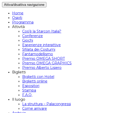
Attiva/disattiva navigazione
Home
Ospiti
Programma
Attività
Cos’è la Starcon Italia?
Conferenze
Giochi
Esperienze interattive
Sfilata dei Costumi
Fantamodellismo
Premio OMEGA SHORT
Premio OMEGA GRAPHICS
Premio Alberto Lisiero
Biglietti
Biglietti con Hotel
Biglietti online
Espositori
Stampa
F.A.Q.
Il luogo
La struttura – Palacongressi
Come arrivare