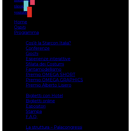
instagram
tiktok
youtube
Home
Ospiti
Programma
Attività
Cos’è la Starcon Italia?
Conferenze
Giochi
Esperienze interattive
Sfilata dei Costumi
Fantamodellismo
Premio OMEGA SHORT
Premio OMEGA GRAPHICS
Premio Alberto Lisiero
Biglietti
Biglietti con Hotel
Biglietti online
Espositori
Stampa
F.A.Q.
Il luogo
La struttura – Palacongressi