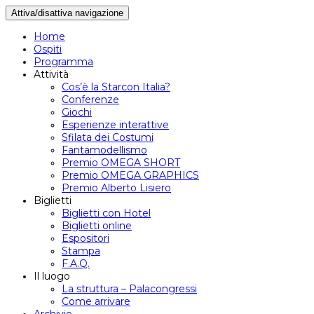
Attiva/disattiva navigazione
Home
Ospiti
Programma
Attività
Cos’è la Starcon Italia?
Conferenze
Giochi
Esperienze interattive
Sfilata dei Costumi
Fantamodellismo
Premio OMEGA SHORT
Premio OMEGA GRAPHICS
Premio Alberto Lisiero
Biglietti
Biglietti con Hotel
Biglietti online
Espositori
Stampa
F.A.Q.
Il luogo
La struttura – Palacongressi
Come arrivare