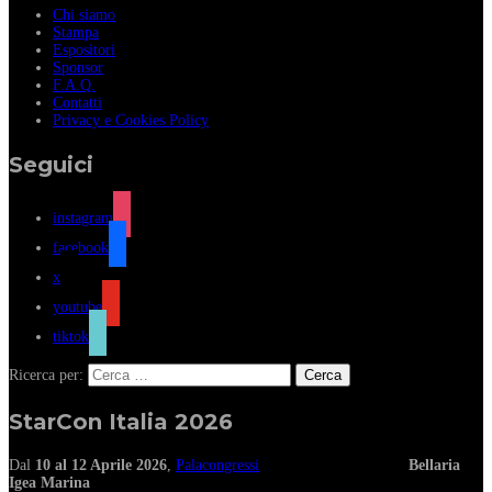
Chi siamo
Stampa
Espositori
Sponsor
F.A.Q.
Contatti
Privacy e Cookies Policy
Seguici
instagram
facebook
x
youtube
tiktok
Ricerca per:
StarCon Italia 2026
Dal
10 al 12 Aprile 2026
,
Palacongressi
Bellaria
Igea Marina