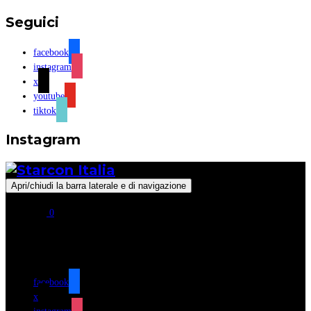
Seguici
facebook
instagram
x
youtube
tiktok
Instagram
Apri/chiudi la barra laterale e di navigazione
0
Seguici
facebook
x