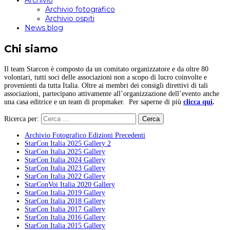
Archivio
Archivio fotografico
Archivio ospiti
News blog
Chi siamo
Il team Starcon è composto da un comitato organizzatore e da oltre 80
volontari, tutti soci delle associazioni non a scopo di lucro coinvolte e
provenienti da tutta Italia. Oltre ai membri dei consigli direttivi di tali
associazioni, partecipano attivamente all’organizzazione dell’evento anche
una casa editrice e un team di propmaker. Per saperne di più
clicca qui
.
Ricerca per:
Archivio Fotografico Edizioni Precedenti
StarCon Italia 2025 Gallery 2
StarCon Italia 2025 Gallery
StarCon Italia 2024 Gallery
StarCon Italia 2023 Gallery
StarCon Italia 2022 Gallery
StarConVoi Italia 2020 Gallery
StarCon Italia 2019 Gallery
StarCon Italia 2018 Gallery
StarCon Italia 2017 Gallery
StarCon Italia 2016 Gallery
StarCon Italia 2015 Gallery