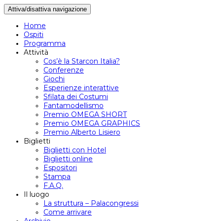
Attiva/disattiva navigazione
Home
Ospiti
Programma
Attività
Cos’è la Starcon Italia?
Conferenze
Giochi
Esperienze interattive
Sfilata dei Costumi
Fantamodellismo
Premio OMEGA SHORT
Premio OMEGA GRAPHICS
Premio Alberto Lisiero
Biglietti
Biglietti con Hotel
Biglietti online
Espositori
Stampa
F.A.Q.
Il luogo
La struttura – Palacongressi
Come arrivare