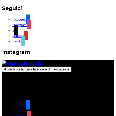
Seguici
facebook
instagram
x
youtube
tiktok
Instagram
Apri/chiudi la barra laterale e di navigazione
0
Seguici
facebook
x