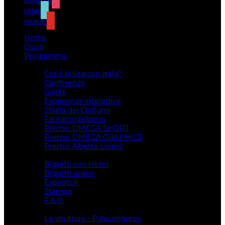
instagram
tiktok
youtube
Home
Ospiti
Programma
Attività
Cos’è la Starcon Italia?
Conferenze
Giochi
Esperienze interattive
Sfilata dei Costumi
Fantamodellismo
Premio OMEGA SHORT
Premio OMEGA GRAPHICS
Premio Alberto Lisiero
Biglietti
Biglietti con Hotel
Biglietti online
Espositori
Stampa
F.A.Q.
Il luogo
La struttura – Palacongressi