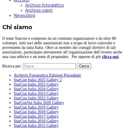
Archivio
Archivio fotografico
Archivio ospiti
News blog
Chi siamo
Il team Starcon è composto da un comitato organizzatore e da oltre 80
volontari, tutti soci delle associazioni non a scopo di lucro coinvolte e
provenienti da tutta Italia. Oltre ai membri dei consigli direttivi di tali
associazioni, partecipano attivamente all’organizzazione dell’evento anche
una casa editrice e un team di propmaker. Per saperne di più
clicca qui
.
Ricerca per:
Archivio Fotografico Edizioni Precedenti
StarCon Italia 2025 Gallery 2
StarCon Italia 2025 Gallery
StarCon Italia 2024 Gallery
StarCon Italia 2023 Gallery
StarCon Italia 2022 Gallery
StarConVoi Italia 2020 Gallery
StarCon Italia 2019 Gallery
StarCon Italia 2018 Gallery
StarCon Italia 2017 Gallery
StarCon Italia 2016 Gallery
StarCon Italia 2015 Gallery