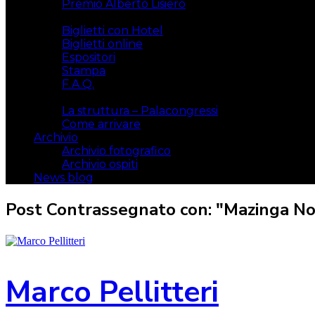
Premio Alberto Lisiero
Biglietti
Biglietti con Hotel
Biglietti online
Espositori
Stampa
F.A.Q.
Il luogo
La struttura – Palacongressi
Come arrivare
Archivio
Archivio fotografico
Archivio ospiti
News blog
Post Contrassegnato con: "Mazinga No
Marco Pellitteri