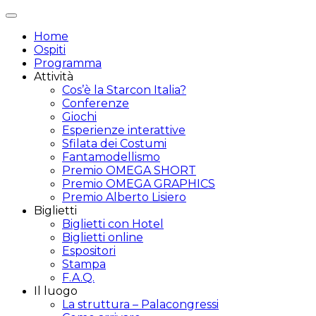
Attiva/disattiva
navigazione
Home
Ospiti
Programma
Attività
Cos’è la Starcon Italia?
Conferenze
Giochi
Esperienze interattive
Sfilata dei Costumi
Fantamodellismo
Premio OMEGA SHORT
Premio OMEGA GRAPHICS
Premio Alberto Lisiero
Biglietti
Biglietti con Hotel
Biglietti online
Espositori
Stampa
F.A.Q.
Il luogo
La struttura – Palacongressi