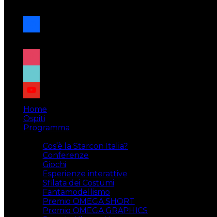
navigazione
facebook
x
instagram
tiktok
youtube
Home
Ospiti
Programma
Attività
Cos’è la Starcon Italia?
Conferenze
Giochi
Esperienze interattive
Sfilata dei Costumi
Fantamodellismo
Premio OMEGA SHORT
Premio OMEGA GRAPHICS