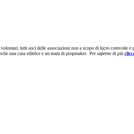
ontari, tutti soci delle associazioni non a scopo di lucro coinvolte e prov
anche una casa editrice e un team di propmaker. Per saperne di più
clicc