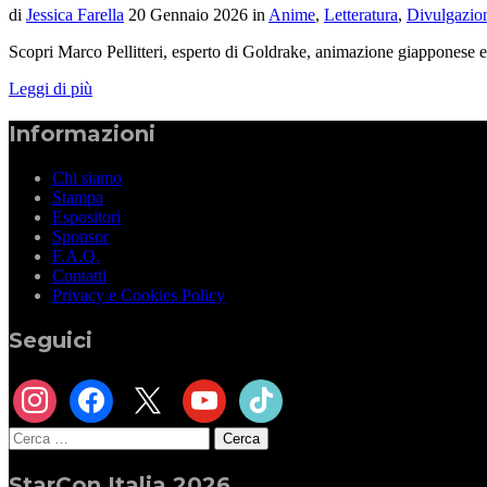
di
Jessica Farella
20 Gennaio 2026
in
Anime
,
Letteratura
,
Divulgazio
Scopri Marco Pellitteri, esperto di Goldrake, animazione giapponese e
Leggi di più
Informazioni
Chi siamo
Stampa
Espositori
Sponsor
F.A.Q.
Contatti
Privacy e Cookies Policy
Seguici
instagram
facebook
x
youtube
tiktok
Ricerca
per:
StarCon Italia 2026