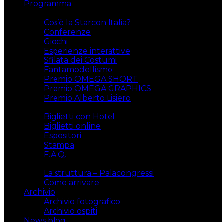
Programma
Attività
Cos’è la Starcon Italia?
Conferenze
Giochi
Esperienze interattive
Sfilata dei Costumi
Fantamodellismo
Premio OMEGA SHORT
Premio OMEGA GRAPHICS
Premio Alberto Lisiero
Biglietti
Biglietti con Hotel
Biglietti online
Espositori
Stampa
F.A.Q.
Il luogo
La struttura – Palacongressi
Come arrivare
Archivio
Archivio fotografico
Archivio ospiti
News blog