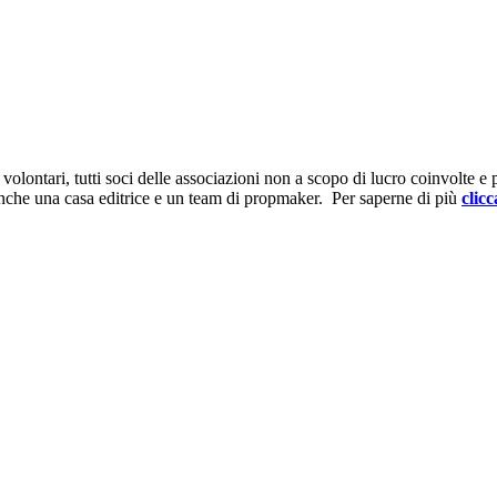
ontari, tutti soci delle associazioni non a scopo di lucro coinvolte e prov
anche una casa editrice e un team di propmaker. Per saperne di più
clicc