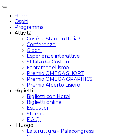
Attiva/disattiva
navigazione
Home
Ospiti
Programma
Attività
Cos’è la Starcon Italia?
Conferenze
Giochi
Esperienze interattive
Sfilata dei Costumi
Fantamodellismo
Premio OMEGA SHORT
Premio OMEGA GRAPHICS
Premio Alberto Lisiero
Biglietti
Biglietti con Hotel
Biglietti online
Espositori
Stampa
F.A.Q.
Il luogo
La struttura – Palacongressi