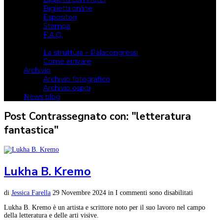
Biglietti online
Espositori
Stampa
F.A.Q.
Il luogo
La struttura – Palacongressi
Come arrivare
Archivio
Archivio fotografico
Archivio ospiti
News blog
Post Contrassegnato con: "letteratura
fantastica"
Lukha B. Kremo
di
Jessica Farella
29 Novembre 2024
in
I commenti sono disabilitati
Lukha B. Kremo è un artista e scrittore noto per il suo lavoro nel campo
della letteratura e delle arti visive.