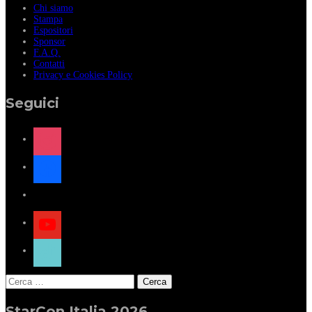
Chi siamo
Stampa
Espositori
Sponsor
F.A.Q.
Contatti
Privacy e Cookies Policy
Seguici
instagram
facebook
x
youtube
tiktok
Ricerca
per:
StarCon Italia 2026