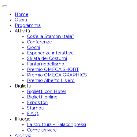
Attiva/disattiva
navigazione
Home
Ospiti
Programma
Attività
Cos’è la Starcon Italia?
Conferenze
Giochi
Esperienze interattive
Sfilata dei Costumi
Fantamodellismo
Premio OMEGA SHORT
Premio OMEGA GRAPHICS
Premio Alberto Lisiero
Biglietti
Biglietti con Hotel
Biglietti online
Espositori
Stampa
F.A.Q.
Il luogo
La struttura – Palacongressi
Come arrivare
Archivio