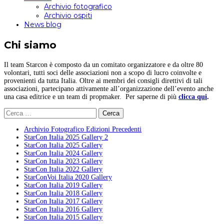
Archivio fotografico
Archivio ospiti
News blog
Chi siamo
Il team Starcon è composto da un comitato organizzatore e da oltre 80
volontari, tutti soci delle associazioni non a scopo di lucro coinvolte e
provenienti da tutta Italia. Oltre ai membri dei consigli direttivi di tali
associazioni, partecipano attivamente all’organizzazione dell’evento anche
una casa editrice e un team di propmaker. Per saperne di più
clicca qui
.
Ricerca
per:
Archivio Fotografico Edizioni Precedenti
StarCon Italia 2025 Gallery 2
StarCon Italia 2025 Gallery
StarCon Italia 2024 Gallery
StarCon Italia 2023 Gallery
StarCon Italia 2022 Gallery
StarConVoi Italia 2020 Gallery
StarCon Italia 2019 Gallery
StarCon Italia 2018 Gallery
StarCon Italia 2017 Gallery
StarCon Italia 2016 Gallery
StarCon Italia 2015 Gallery