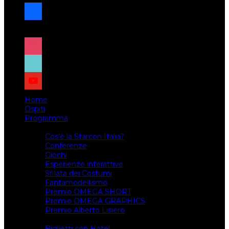
facebook
x
instagram
tiktok
youtube
Home
Ospiti
Programma
Attività
Cos’è la Starcon Italia?
Conferenze
Giochi
Esperienze interattive
Sfilata dei Costumi
Fantamodellismo
Premio OMEGA SHORT
Premio OMEGA GRAPHICS
Premio Alberto Lisiero
Biglietti
Biglietti con Hotel