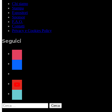
Chi siamo
Stampa
Espositori
Sponsor
F.A.Q.
Contatti
Privacy e Cookies Policy
Seguici
instagram
facebook
x
youtube
tiktok
Ricerca
per: