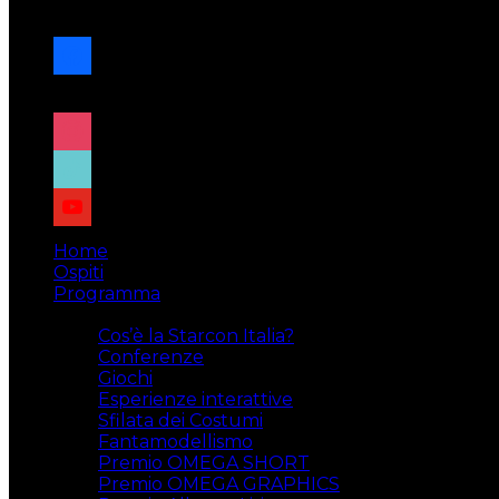
navigazione
facebook
x
instagram
tiktok
youtube
Home
Ospiti
Programma
Attività
Cos’è la Starcon Italia?
Conferenze
Giochi
Esperienze interattive
Sfilata dei Costumi
Fantamodellismo
Premio OMEGA SHORT
Premio OMEGA GRAPHICS