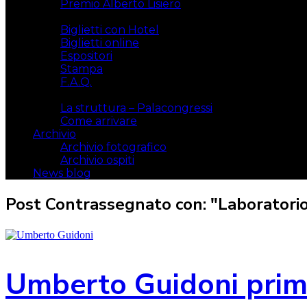
Premio Alberto Lisiero
Biglietti
Biglietti con Hotel
Biglietti online
Espositori
Stampa
F.A.Q.
Il luogo
La struttura – Palacongressi
Come arrivare
Archivio
Archivio fotografico
Archivio ospiti
News blog
Post Contrassegnato con: "Laboratori
Umberto Guidoni primo