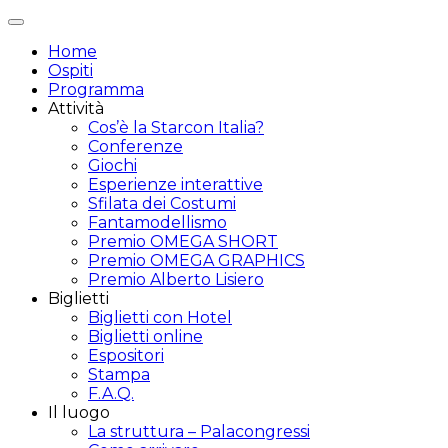
Attiva/disattiva
navigazione
Home
Ospiti
Programma
Attività
Cos’è la Starcon Italia?
Conferenze
Giochi
Esperienze interattive
Sfilata dei Costumi
Fantamodellismo
Premio OMEGA SHORT
Premio OMEGA GRAPHICS
Premio Alberto Lisiero
Biglietti
Biglietti con Hotel
Biglietti online
Espositori
Stampa
F.A.Q.
Il luogo
La struttura – Palacongressi