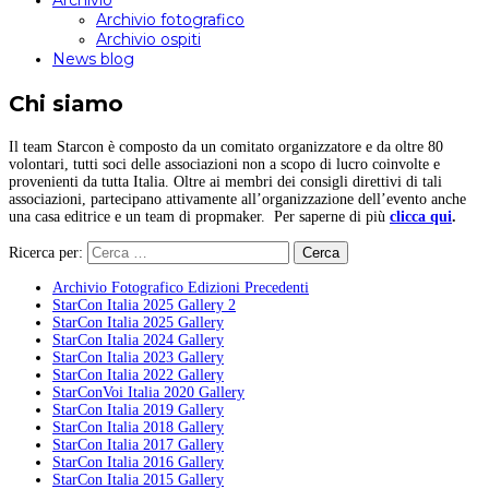
Archivio
Archivio fotografico
Archivio ospiti
News blog
Chi siamo
Il team Starcon è composto da un comitato organizzatore e da oltre 80
volontari, tutti soci delle associazioni non a scopo di lucro coinvolte e
provenienti da tutta Italia. Oltre ai membri dei consigli direttivi di tali
associazioni, partecipano attivamente all’organizzazione dell’evento anche
una casa editrice e un team di propmaker. Per saperne di più
clicca qui
.
Ricerca per:
Archivio Fotografico Edizioni Precedenti
StarCon Italia 2025 Gallery 2
StarCon Italia 2025 Gallery
StarCon Italia 2024 Gallery
StarCon Italia 2023 Gallery
StarCon Italia 2022 Gallery
StarConVoi Italia 2020 Gallery
StarCon Italia 2019 Gallery
StarCon Italia 2018 Gallery
StarCon Italia 2017 Gallery
StarCon Italia 2016 Gallery
StarCon Italia 2015 Gallery