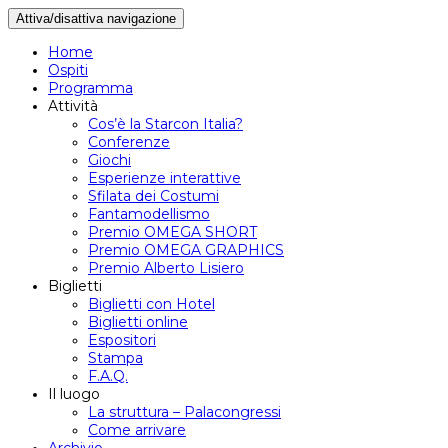
Attiva/disattiva navigazione
Home
Ospiti
Programma
Attività
Cos’è la Starcon Italia?
Conferenze
Giochi
Esperienze interattive
Sfilata dei Costumi
Fantamodellismo
Premio OMEGA SHORT
Premio OMEGA GRAPHICS
Premio Alberto Lisiero
Biglietti
Biglietti con Hotel
Biglietti online
Espositori
Stampa
F.A.Q.
Il luogo
La struttura – Palacongressi
Come arrivare