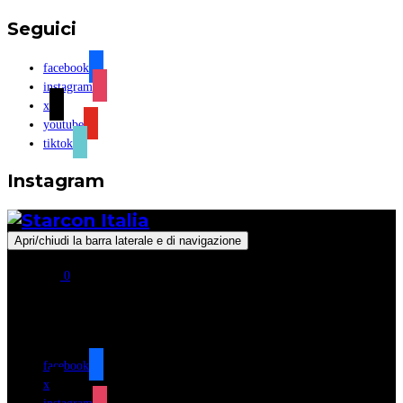
Seguici
facebook
instagram
x
youtube
tiktok
Instagram
Apri/chiudi la barra laterale e di navigazione
0
Seguici
facebook
x