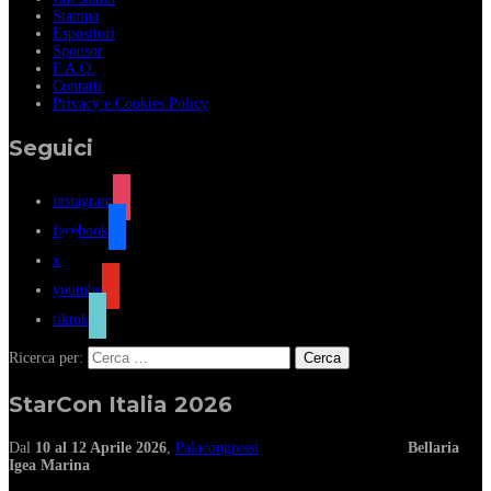
Stampa
Espositori
Sponsor
F.A.Q.
Contatti
Privacy e Cookies Policy
Seguici
instagram
facebook
x
youtube
tiktok
Ricerca per:
StarCon Italia 2026
Dal
10 al 12 Aprile 2026
,
Palacongressi
Bellaria
Igea Marina