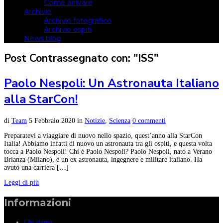
Come arrivare
Archivio
Archivio fotografico
Archivio ospiti
News blog
Post Contrassegnato con: "ISS"
Paolo Nespoli: Un Astronauta Italiano
alla StarCon!
di
Team
5 Febbraio 2020
in
Notizie
,
Scienza
0 commenti
Preparatevi a viaggiare di nuovo nello spazio, quest’anno alla StarCon
Italia! Abbiamo infatti di nuovo un astronauta tra gli ospiti, e questa volta
tocca a Paolo Nespoli! Chi è Paolo Nespoli? Paolo Nespoli, nato a Verano
Brianza (Milano), è un ex astronauta, ingegnere e militare italiano. Ha
avuto una carriera […]
Leggi di più
Informazioni
Chi siamo