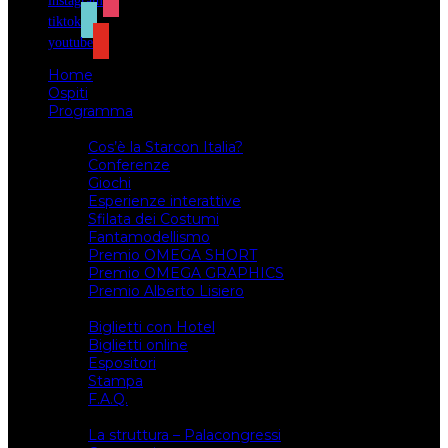
instagram
tiktok
youtube
Home
Ospiti
Programma
Attività
Cos’è la Starcon Italia?
Conferenze
Giochi
Esperienze interattive
Sfilata dei Costumi
Fantamodellismo
Premio OMEGA SHORT
Premio OMEGA GRAPHICS
Premio Alberto Lisiero
Biglietti
Biglietti con Hotel
Biglietti online
Espositori
Stampa
F.A.Q.
Il luogo
La struttura – Palacongressi