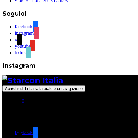
StarCon Italia 2015 Gallery
Seguici
facebook
instagram
x
youtube
tiktok
Instagram
Apri/chiudi la barra laterale e di navigazione
0
Seguici
facebook