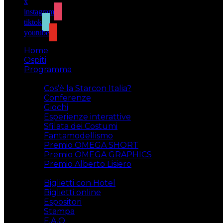
x
instagram
tiktok
youtube
Home
Ospiti
Programma
Attività
Cos’è la Starcon Italia?
Conferenze
Giochi
Esperienze interattive
Sfilata dei Costumi
Fantamodellismo
Premio OMEGA SHORT
Premio OMEGA GRAPHICS
Premio Alberto Lisiero
Biglietti
Biglietti con Hotel
Biglietti online
Espositori
Stampa
F.A.Q.