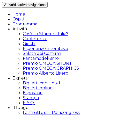
Attiva/disattiva navigazione
Home
Ospiti
Programma
Attività
Cos’è la Starcon Italia?
Conferenze
Giochi
Esperienze interattive
Sfilata dei Costumi
Fantamodellismo
Premio OMEGA SHORT
Premio OMEGA GRAPHICS
Premio Alberto Lisiero
Biglietti
Biglietti con Hotel
Biglietti online
Espositori
Stampa
F.A.Q.
Il luogo
La struttura – Palacongressi