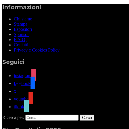
Informazioni
Chi siamo
Stampa
Espositori
Sponsor
F.A.Q.
Contatti
Privacy e Cookies Policy
Seguici
instagram
facebook
x
youtube
tiktok
Ricerca per: