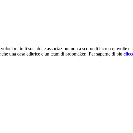
ontari, tutti soci delle associazioni non a scopo di lucro coinvolte e prov
anche una casa editrice e un team di propmaker. Per saperne di più
clicc