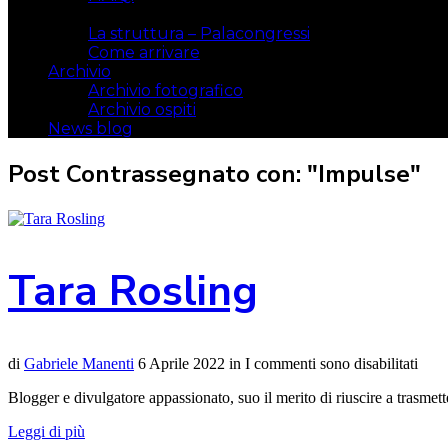
Il luogo
La struttura – Palacongressi
Come arrivare
Archivio
Archivio fotografico
Archivio ospiti
News blog
Post Contrassegnato con: "Impulse"
Tara Rosling
di
Gabriele Manenti
6 Aprile 2022
in
I commenti sono disabilitati
Blogger e divulgatore appassionato, suo il merito di riuscire a trasmet
Leggi di più