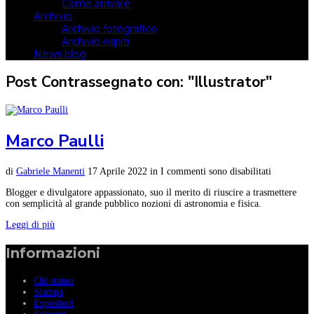
Come arrivare
Archivio
Archivio fotografico
Archivio ospiti
News blog
Post Contrassegnato con: "Illustrator"
Marco Paulli
di
Gabriele Manenti
17 Aprile 2022
in
I commenti sono disabilitati
Blogger e divulgatore appassionato, suo il merito di riuscire a trasmettere
con semplicità al grande pubblico nozioni di astronomia e fisica.
Leggi di più
Informazioni
Chi siamo
Stampa
Espositori