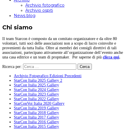
Archivio
Archivio fotografico
Archivio ospiti
News blog
Chi siamo
Il team Starcon è composto da un comitato organizzatore e da oltre 80
volontari, tutti soci delle associazioni non a scopo di lucro coinvolte e
provenienti da tutta Italia. Oltre ai membri dei consigli direttivi di tali
associazioni, partecipano attivamente all’organizzazione dell’evento anche
una casa editrice e un team di propmaker. Per saperne di più
clicca qui
.
Ricerca per:
Archivio Fotografico Edizioni Precedenti
StarCon Italia 2025 Gallery 2
StarCon Italia 2025 Gallery
StarCon Italia 2024 Gallery
StarCon Italia 2023 Gallery
StarCon Italia 2022 Gallery
StarConVoi Italia 2020 Gallery
StarCon Italia 2019 Gallery
StarCon Italia 2018 Gallery
StarCon Italia 2017 Gallery
StarCon Italia 2016 Gallery
StarCon Italia 2015 Gallery