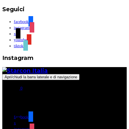
Seguici
facebook
instagram
x
youtube
tiktok
Instagram
Apri/chiudi la barra laterale e di navigazione
0
Seguici
facebook
x