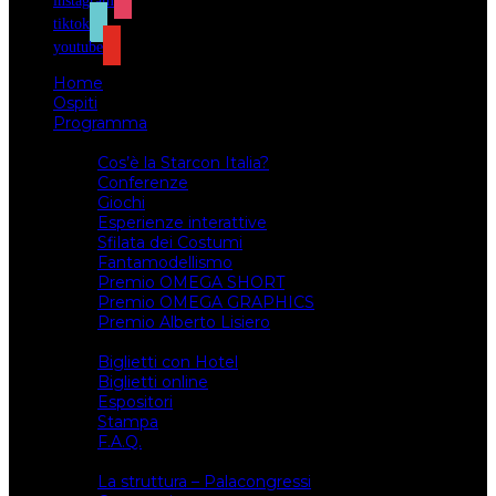
instagram
tiktok
youtube
Home
Ospiti
Programma
Attività
Cos’è la Starcon Italia?
Conferenze
Giochi
Esperienze interattive
Sfilata dei Costumi
Fantamodellismo
Premio OMEGA SHORT
Premio OMEGA GRAPHICS
Premio Alberto Lisiero
Biglietti
Biglietti con Hotel
Biglietti online
Espositori
Stampa
F.A.Q.
Il luogo
La struttura – Palacongressi