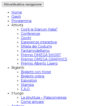
Attiva/disattiva navigazione
Home
Ospiti
Programma
Attività
Cos’è la Starcon Italia?
Conferenze
Giochi
Esperienze interattive
Sfilata dei Costumi
Fantamodellismo
Premio OMEGA SHORT
Premio OMEGA GRAPHICS
Premio Alberto Lisiero
Biglietti
Biglietti con Hotel
Biglietti online
Espositori
Stampa
F.A.Q.
Il luogo
La struttura – Palacongressi
Come arrivare