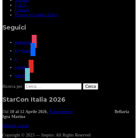
Sponsor
F.A.Q.
Contatti
Privacy e Cookies Policy
Seguici
instagram
facebook
x
youtube
tiktok
Ricerca per:
StarCon Italia 2026
Dal
10 al 12 Aprile 2026
,
Palacongressi
Bellaria
Igea Marina
Biglietti online
Copyright © 2023 — Inspiro. All Rights Reserved