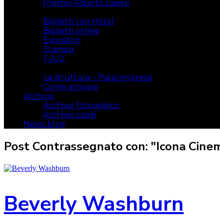
Premio Alberto Lisiero
Biglietti
Biglietti con Hotel
Biglietti online
Espositori
Stampa
F.A.Q.
Il luogo
La struttura – Palacongressi
Come arrivare
Archivio
Archivio fotografico
Archivio ospiti
News blog
Post Contrassegnato con: "Icona Cine
Beverly Washburn