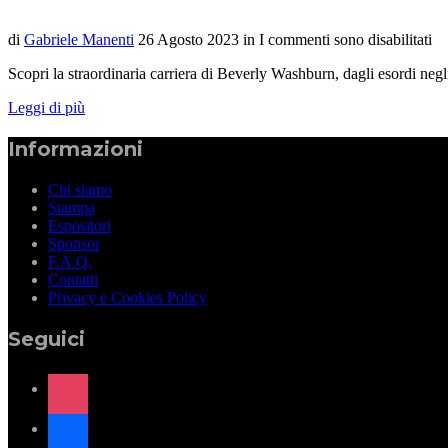
di
Gabriele Manenti
26 Agosto 2023
in
I commenti sono disabilitati
Scopri la straordinaria carriera di Beverly Washburn, dagli esordi negl
Leggi di più
Informazioni
Chi siamo
Stampa
Espositori
Sponsor
F.A.Q.
Contatti
Privacy e Cookies Policy
Seguici
instagram
facebook