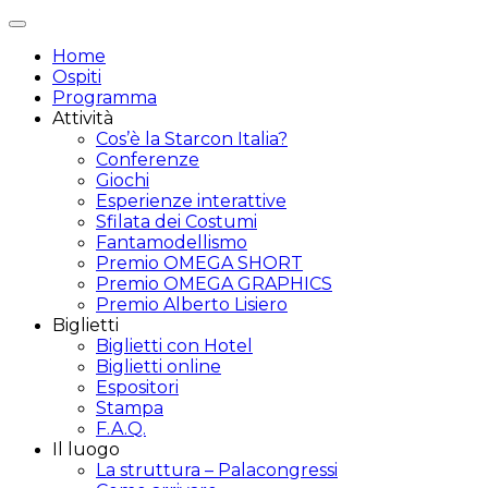
Attiva/disattiva
navigazione
Home
Ospiti
Programma
Attività
Cos’è la Starcon Italia?
Conferenze
Giochi
Esperienze interattive
Sfilata dei Costumi
Fantamodellismo
Premio OMEGA SHORT
Premio OMEGA GRAPHICS
Premio Alberto Lisiero
Biglietti
Biglietti con Hotel
Biglietti online
Espositori
Stampa
F.A.Q.
Il luogo
La struttura – Palacongressi