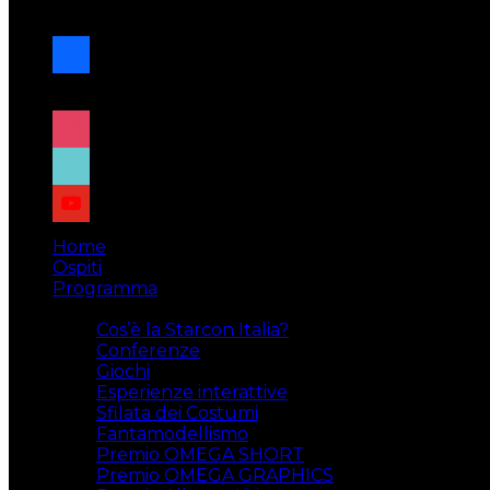
navigazione
facebook
x
instagram
tiktok
youtube
Home
Ospiti
Programma
Attività
Cos’è la Starcon Italia?
Conferenze
Giochi
Esperienze interattive
Sfilata dei Costumi
Fantamodellismo
Premio OMEGA SHORT
Premio OMEGA GRAPHICS