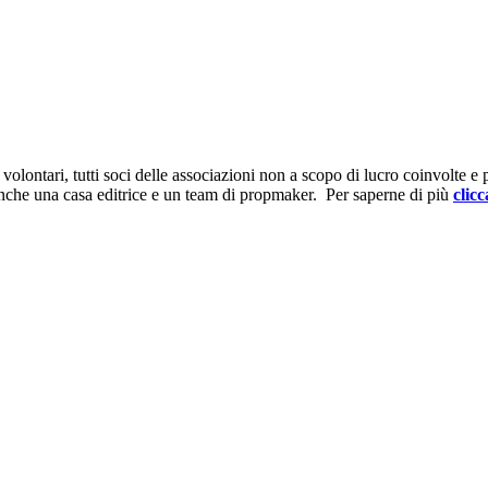
ontari, tutti soci delle associazioni non a scopo di lucro coinvolte e prov
anche una casa editrice e un team di propmaker. Per saperne di più
clicc