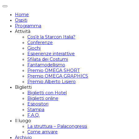
Attiva/disattiva
navigazione
Home
Ospiti
Programma
Attività
Cos’è la Starcon Italia?
Conferenze
Giochi
Esperienze interattive
Sfilata dei Costumi
Fantamodellismo
Premio OMEGA SHORT
Premio OMEGA GRAPHICS
Premio Alberto Lisiero
Biglietti
Biglietti con Hotel
Biglietti online
Espositori
Stampa
F.A.Q.
Il luogo
La struttura – Palacongressi
Come arrivare
Archivio