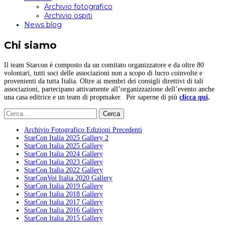
Archivio fotografico
Archivio ospiti
News blog
Chi siamo
Il team Starcon è composto da un comitato organizzatore e da oltre 80
volontari, tutti soci delle associazioni non a scopo di lucro coinvolte e
provenienti da tutta Italia. Oltre ai membri dei consigli direttivi di tali
associazioni, partecipano attivamente all’organizzazione dell’evento anche
una casa editrice e un team di propmaker. Per saperne di più
clicca qui
.
Ricerca
per:
Archivio Fotografico Edizioni Precedenti
StarCon Italia 2025 Gallery 2
StarCon Italia 2025 Gallery
StarCon Italia 2024 Gallery
StarCon Italia 2023 Gallery
StarCon Italia 2022 Gallery
StarConVoi Italia 2020 Gallery
StarCon Italia 2019 Gallery
StarCon Italia 2018 Gallery
StarCon Italia 2017 Gallery
StarCon Italia 2016 Gallery
StarCon Italia 2015 Gallery