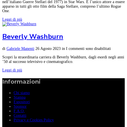
nell’italiano Guerre Stellari del 1977) in Star Wars. È l’unico attore a essere
apparso in tutti gli otto film della Saga Stellare, compreso l’ultimo Rogue
One.
Leggi di più
Beverly Washburn
di
Gabriele Manenti
26 Agosto 2023
in
I commenti sono disabilitati
Scopri la straordinaria carriera di Beverly Washburn, dagli esordi negli anni
’50 al successo televisivo e cinematografico.
Leggi di più
Informazioni
Chi siamo
Stampa
Espositori
Sponsor
F.A.Q.
Contatti
Privacy e Cookies Policy