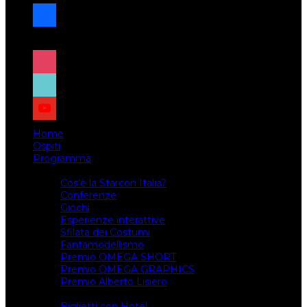
facebook
x
instagram
tiktok
youtube
Home
Ospiti
Programma
Attività
Cos’è la Starcon Italia?
Conferenze
Giochi
Esperienze interattive
Sfilata dei Costumi
Fantamodellismo
Premio OMEGA SHORT
Premio OMEGA GRAPHICS
Premio Alberto Lisiero
Biglietti
Biglietti con Hotel