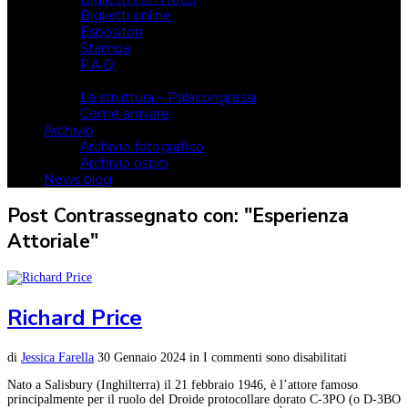
Biglietti online
Espositori
Stampa
F.A.Q.
Il luogo
La struttura – Palacongressi
Come arrivare
Archivio
Archivio fotografico
Archivio ospiti
News blog
Post Contrassegnato con: "Esperienza
Attoriale"
Richard Price
di
Jessica Farella
30 Gennaio 2024
in
I commenti sono disabilitati
Nato a Salisbury (Inghilterra) il 21 febbraio 1946, è l’attore famoso
principalmente per il ruolo del Droide protocollare dorato C-3PO (o D-3BO