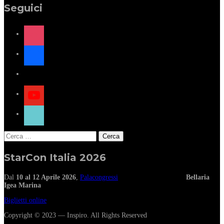
Seguici
instagram
facebook
x
youtube
tiktok
Ricerca
per:
StarCon Italia 2026
Dal
10 al 12 Aprile 2026
,
Palacongressi
Bellaria
Igea Marina
Biglietti online
Copyright © 2023 — Inspiro. All Rights Reserved