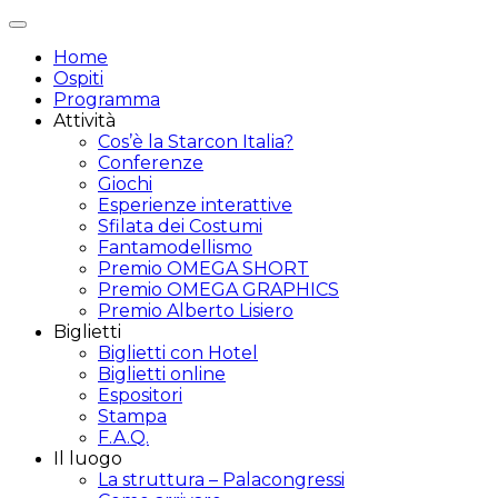
Attiva/disattiva
navigazione
Home
Ospiti
Programma
Attività
Cos’è la Starcon Italia?
Conferenze
Giochi
Esperienze interattive
Sfilata dei Costumi
Fantamodellismo
Premio OMEGA SHORT
Premio OMEGA GRAPHICS
Premio Alberto Lisiero
Biglietti
Biglietti con Hotel
Biglietti online
Espositori
Stampa
F.A.Q.
Il luogo
La struttura – Palacongressi