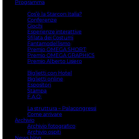
Programma
Attività
Cos’è la Starcon Italia?
Conferenze
Giochi
Esperienze interattive
Sfilata dei Costumi
Fantamodellismo
Premio OMEGA SHORT
Premio OMEGA GRAPHICS
Premio Alberto Lisiero
Biglietti
Biglietti con Hotel
Biglietti online
Espositori
Stampa
F.A.Q.
Il luogo
La struttura – Palacongressi
Come arrivare
Archivio
Archivio fotografico
Archivio ospiti
News blog