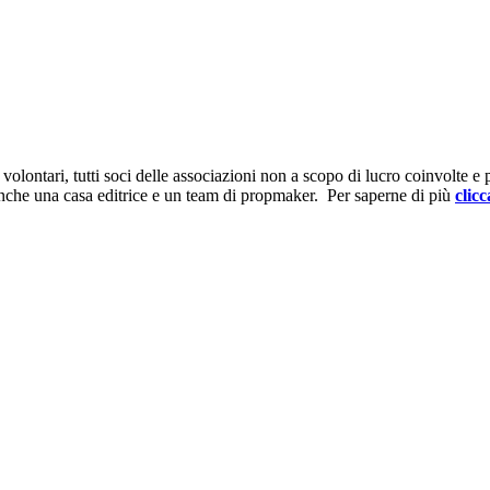
ontari, tutti soci delle associazioni non a scopo di lucro coinvolte e prov
anche una casa editrice e un team di propmaker. Per saperne di più
clicc