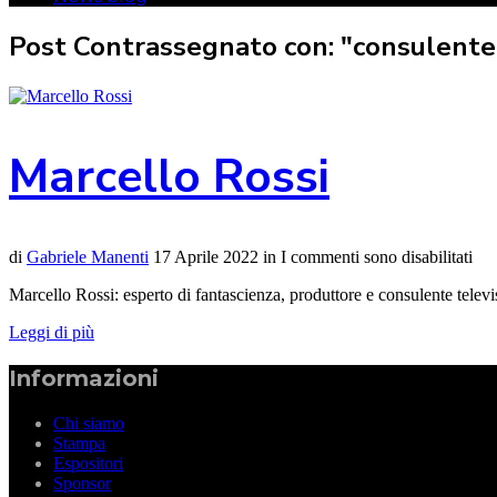
Post Contrassegnato con: "consulente
Marcello Rossi
di
Gabriele Manenti
17 Aprile 2022
in
I commenti sono disabilitati
Marcello Rossi: esperto di fantascienza, produttore e consulente telev
Leggi di più
Informazioni
Chi siamo
Stampa
Espositori
Sponsor