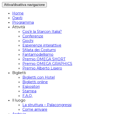
Attiva/disattiva navigazione
Home
Ospiti
Programma
Attività
Cos’è la Starcon Italia?
Conferenze
Giochi
Esperienze interattive
Sfilata dei Costumi
Fantamodellismo
Premio OMEGA SHORT
Premio OMEGA GRAPHICS
Premio Alberto Lisiero
Biglietti
Biglietti con Hotel
Biglietti online
Espositori
Stampa
F.A.Q.
Il luogo
La struttura – Palacongressi
Come arrivare