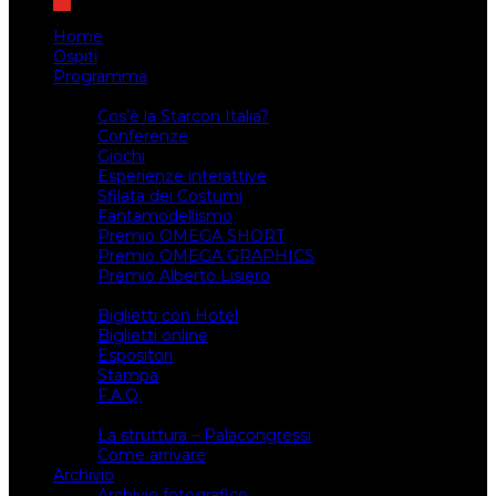
Home
Ospiti
Programma
Attività
Cos’è la Starcon Italia?
Conferenze
Giochi
Esperienze interattive
Sfilata dei Costumi
Fantamodellismo
Premio OMEGA SHORT
Premio OMEGA GRAPHICS
Premio Alberto Lisiero
Biglietti
Biglietti con Hotel
Biglietti online
Espositori
Stampa
F.A.Q.
Il luogo
La struttura – Palacongressi
Come arrivare
Archivio
Archivio fotografico