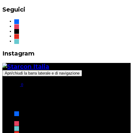
Seguici
facebook
instagram
x
youtube
tiktok
Instagram
Apri/chiudi la barra laterale e di navigazione
0
Seguici
facebook
x
instagram
tiktok
youtube