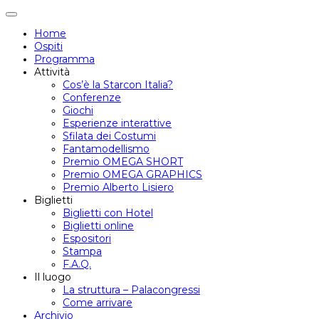
Attiva/disattiva
navigazione
Home
Ospiti
Programma
Attività
Cos’è la Starcon Italia?
Conferenze
Giochi
Esperienze interattive
Sfilata dei Costumi
Fantamodellismo
Premio OMEGA SHORT
Premio OMEGA GRAPHICS
Premio Alberto Lisiero
Biglietti
Biglietti con Hotel
Biglietti online
Espositori
Stampa
F.A.Q.
Il luogo
La struttura – Palacongressi
Come arrivare
Archivio