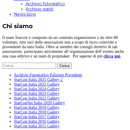
Archivio fotografico
Archivio ospiti
News blog
Chi siamo
Il team Starcon è composto da un comitato organizzatore e da oltre 80
volontari, tutti soci delle associazioni non a scopo di lucro coinvolte e
provenienti da tutta Italia. Oltre ai membri dei consigli direttivi di tali
associazioni, partecipano attivamente all’organizzazione dell’evento anche
una casa editrice e un team di propmaker. Per saperne di più
clicca qui
.
Ricerca
per:
Archivio Fotografico Edizioni Precedenti
StarCon Italia 2025 Gallery 2
StarCon Italia 2025 Gallery
StarCon Italia 2024 Gallery
StarCon Italia 2023 Gallery
StarCon Italia 2022 Gallery
StarConVoi Italia 2020 Gallery
StarCon Italia 2019 Gallery
StarCon Italia 2018 Gallery
StarCon Italia 2017 Gallery
StarCon Italia 2016 Gallery
StarCon Italia 2015 Gallery