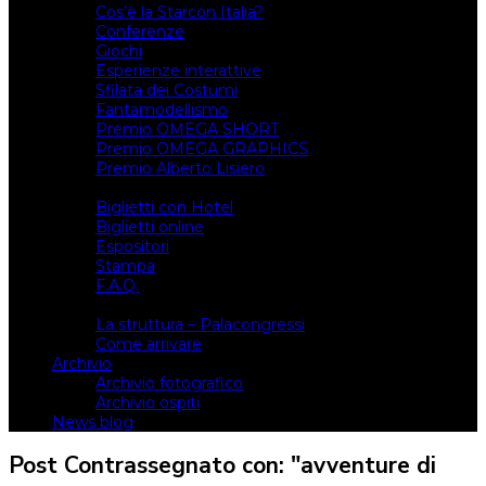
Cos’è la Starcon Italia?
Conferenze
Giochi
Esperienze interattive
Sfilata dei Costumi
Fantamodellismo
Premio OMEGA SHORT
Premio OMEGA GRAPHICS
Premio Alberto Lisiero
Biglietti
Biglietti con Hotel
Biglietti online
Espositori
Stampa
F.A.Q.
Il luogo
La struttura – Palacongressi
Come arrivare
Archivio
Archivio fotografico
Archivio ospiti
News blog
Post Contrassegnato con: "avventure di