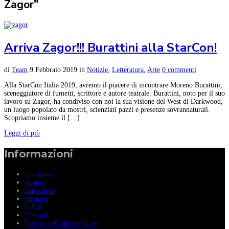
Zagor"
Arriva Zagor!!! Burattini alla StarCon!
di
Team
9 Febbraio 2019
in
Notizie
,
Letteratura
,
Arte
0 commenti
Alla StarCon Italia 2019, avremo il piacere di incontrare Moreno Burattini,
sceneggiatore di fumetti, scrittore e autore teatrale. Burattini, noto per il suo
lavoro su Zagor, ha condiviso con noi la sua visione del West di Darkwood,
un luogo popolato da mostri, scienziati pazzi e presenze sovrannaturali.
Scopriamo insieme il […]
Leggi di più
Informazioni
Chi siamo
Stampa
Espositori
Sponsor
F.A.Q.
Contatti
Privacy e Cookies Policy