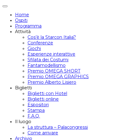
Attiva/disattiva
navigazione
Home
Ospiti
Programma
Attività
Cos’è la Starcon Italia?
Conferenze
Giochi
Esperienze interattive
Sfilata dei Costumi
Fantamodellismo
Premio OMEGA SHORT
Premio OMEGA GRAPHICS
Premio Alberto Lisiero
Biglietti
Biglietti con Hotel
Biglietti online
Espositori
Stampa
F.A.Q.
Il luogo
La struttura – Palacongressi
Come arrivare
Archivio