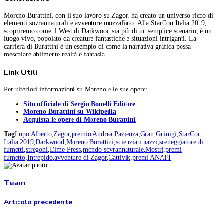
Moreno Burattini, con il suo lavoro su Zagor, ha creato un universo ricco di
elementi sovrannaturali e avventure mozzafiato. Alla StarCon Italia 2019,
scopriremo come il West di Darkwood sia più di un semplice scenario; è un
luogo vivo, popolato da creature fantastiche e situazioni intriganti. La
carriera di Burattini è un esempio di come la narrativa grafica possa
mescolare abilmente realtà e fantasia.
Link Utili
Per ulteriori informazioni su Moreno e le sue opere:
Sito ufficiale di Sergio Bonelli Editore
Moreno Burattini su Wikipedia
Acquista le opere di Moreno Burattini
Tag
Lupo Alberto
,
Zagor
,
premio Andrea Pazienza
,
Gran Guinigi
,
StarCon
Italia 2019
,
Darkwood
,
Moreno Burattini
,
scienziati pazzi
,
sceneggiatore di
fumetti
,
stregoni
,
Dime Press
,
mondo sovrannaturale
,
Mostri
,
premi
fumetto
,
Intrepido
,
avventure di Zagor
,
Cattivik
,
premi ANAFI
Team
Articolo precedente