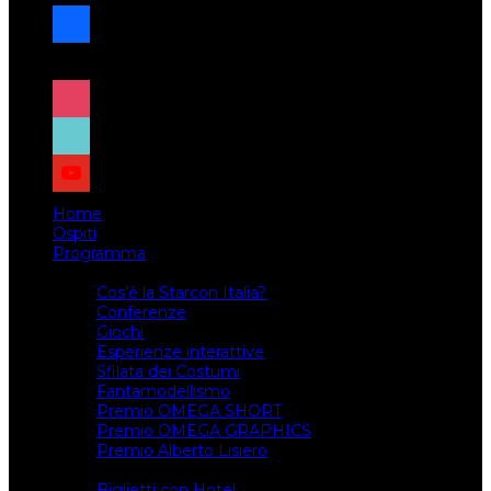
facebook
x
instagram
tiktok
youtube
Home
Ospiti
Programma
Attività
Cos’è la Starcon Italia?
Conferenze
Giochi
Esperienze interattive
Sfilata dei Costumi
Fantamodellismo
Premio OMEGA SHORT
Premio OMEGA GRAPHICS
Premio Alberto Lisiero
Biglietti
Biglietti con Hotel