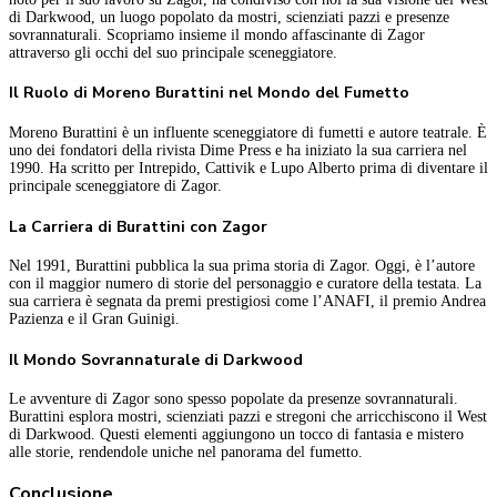
di Darkwood, un luogo popolato da mostri, scienziati pazzi e presenze
sovrannaturali. Scopriamo insieme il mondo affascinante di Zagor
attraverso gli occhi del suo principale sceneggiatore.
Il Ruolo di Moreno Burattini nel Mondo del Fumetto
Moreno Burattini è un influente sceneggiatore di fumetti e autore teatrale. È
uno dei fondatori della rivista Dime Press e ha iniziato la sua carriera nel
1990. Ha scritto per Intrepido, Cattivik e Lupo Alberto prima di diventare il
principale sceneggiatore di Zagor.
La Carriera di Burattini con Zagor
Nel 1991, Burattini pubblica la sua prima storia di Zagor. Oggi, è l’autore
con il maggior numero di storie del personaggio e curatore della testata. La
sua carriera è segnata da premi prestigiosi come l’ANAFI, il premio Andrea
Pazienza e il Gran Guinigi.
Il Mondo Sovrannaturale di Darkwood
Le avventure di Zagor sono spesso popolate da presenze sovrannaturali.
Burattini esplora mostri, scienziati pazzi e stregoni che arricchiscono il West
di Darkwood. Questi elementi aggiungono un tocco di fantasia e mistero
alle storie, rendendole uniche nel panorama del fumetto.
Conclusione