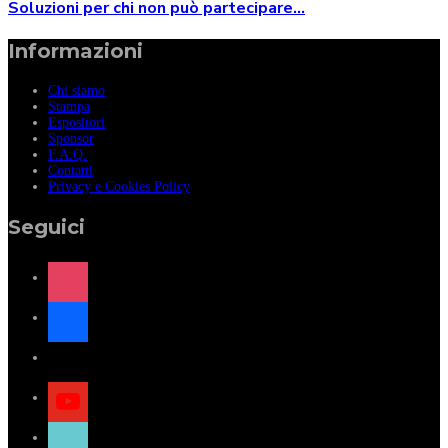
Soluzioni per chi non può partecipare...
Informazioni
Chi siamo
Stampa
Espositori
Sponsor
F.A.Q.
Contatti
Privacy e Cookies Policy
Seguici
instagram
facebook
x
youtube
tiktok