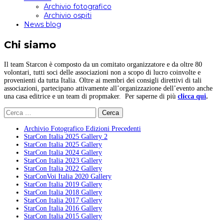
Archivio fotografico
Archivio ospiti
News blog
Chi siamo
Il team Starcon è composto da un comitato organizzatore e da oltre 80
volontari, tutti soci delle associazioni non a scopo di lucro coinvolte e
provenienti da tutta Italia. Oltre ai membri dei consigli direttivi di tali
associazioni, partecipano attivamente all’organizzazione dell’evento anche
una casa editrice e un team di propmaker. Per saperne di più
clicca qui
.
Ricerca
per:
Archivio Fotografico Edizioni Precedenti
StarCon Italia 2025 Gallery 2
StarCon Italia 2025 Gallery
StarCon Italia 2024 Gallery
StarCon Italia 2023 Gallery
StarCon Italia 2022 Gallery
StarConVoi Italia 2020 Gallery
StarCon Italia 2019 Gallery
StarCon Italia 2018 Gallery
StarCon Italia 2017 Gallery
StarCon Italia 2016 Gallery
StarCon Italia 2015 Gallery