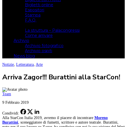
Biglietti online
Espositori
Stampa
F.A.Q.
Il luogo
La struttura – Palacongressi
Come arrivare
Archivio
Archivio fotografico
Archivio ospiti
News blog
Notizie
,
Letteratura
,
Arte
Arriva Zagor!!! Burattini alla StarCon!
Team
9 Febbraio 2019
Condividi:
Alla StarCon Italia 2019, avremo il piacere di incontrare
Moreno
Burattini
, sceneggiatore di fumetti, scrittore e autore teatrale. Burattini,
noto per il suo lavoro su Zagor, ha condiviso con noi la sua visione del West