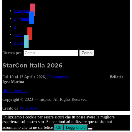
instagram
facebook
x
youtube
tiktok
Ricerca per:
StarCon Italia 2026
Dal
10 al 12 Aprile 2026
,
Palacongressi
Bellaria
Igea Marina
Biglietti online
Copyright © 2023 — Inspiro. All Rights Reserved
Creato da
WPZOOM
Utilizziamo i cookie per essere sicuri che tu possa avere la migliore
esperienza sul nostro sito. Se continui ad utilizzare questo sito noi
assumiamo che tu ne sia felice.
Ok
Leggi di più