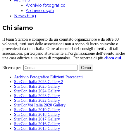
Archivio
Archivio fotografico
Archivio ospiti
News blog
Chi siamo
Il team Starcon è composto da un comitato organizzatore e da oltre 80
volontari, tutti soci delle associazioni non a scopo di lucro coinvolte e
provenienti da tutta Italia. Oltre ai membri dei consigli direttivi di tali
associazioni, partecipano attivamente all’organizzazione dell’evento anche
una casa editrice e un team di propmaker. Per saperne di più
clicca qui
.
Ricerca per:
Archivio Fotografico Edizioni Precedenti
StarCon Italia 2025 Gallery 2
StarCon Italia 2025 Gallery
StarCon Italia 2024 Gallery
StarCon Italia 2023 Gallery
StarCon Italia 2022 Gallery
StarConVoi Italia 2020 Gallery
StarCon Italia 2019 Gallery
StarCon Italia 2018 Gallery
StarCon Italia 2017 Gallery
StarCon Italia 2016 Gallery
StarCon Italia 2015 Gallery