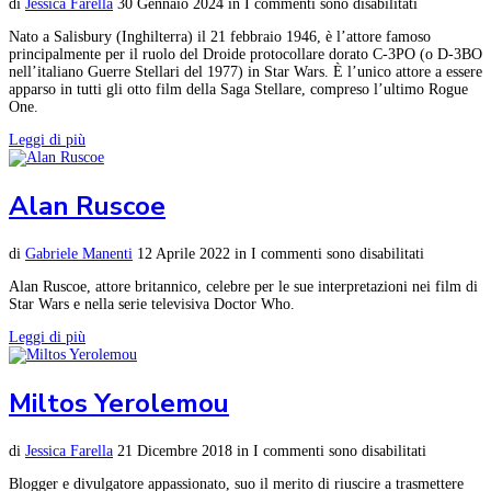
di
Jessica Farella
30 Gennaio 2024
in
I commenti sono disabilitati
Nato a Salisbury (Inghilterra) il 21 febbraio 1946, è l’attore famoso
principalmente per il ruolo del Droide protocollare dorato C-3PO (o D-3BO
nell’italiano Guerre Stellari del 1977) in Star Wars. È l’unico attore a essere
apparso in tutti gli otto film della Saga Stellare, compreso l’ultimo Rogue
One.
Leggi di più
Alan Ruscoe
di
Gabriele Manenti
12 Aprile 2022
in
I commenti sono disabilitati
Alan Ruscoe, attore britannico, celebre per le sue interpretazioni nei film di
Star Wars e nella serie televisiva Doctor Who.
Leggi di più
Miltos Yerolemou
di
Jessica Farella
21 Dicembre 2018
in
I commenti sono disabilitati
Blogger e divulgatore appassionato, suo il merito di riuscire a trasmettere