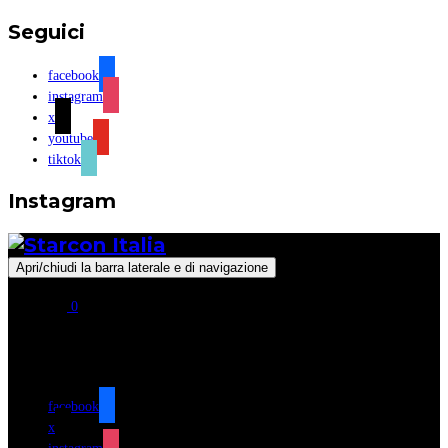
Seguici
facebook
instagram
x
youtube
tiktok
Instagram
Apri/chiudi la barra laterale e di navigazione
0
Seguici
facebook
x