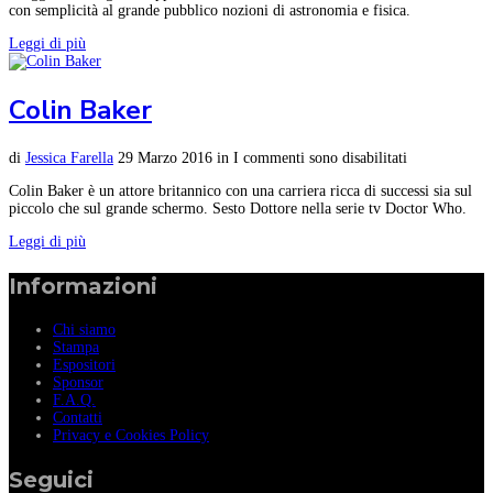
con semplicità al grande pubblico nozioni di astronomia e fisica.
Leggi di più
Colin Baker
di
Jessica Farella
29 Marzo 2016
in
I commenti sono disabilitati
Colin Baker è un attore britannico con una carriera ricca di successi sia sul
piccolo che sul grande schermo. Sesto Dottore nella serie tv Doctor Who.
Leggi di più
Informazioni
Chi siamo
Stampa
Espositori
Sponsor
F.A.Q.
Contatti
Privacy e Cookies Policy
Seguici