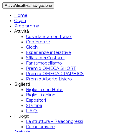
Attiva/disattiva navigazione
Home
Ospiti
Programma
Attività
Cos’è la Starcon Italia?
Conferenze
Giochi
Esperienze interattive
Sfilata dei Costumi
Fantamodellismo
Premio OMEGA SHORT
Premio OMEGA GRAPHICS
Premio Alberto Lisiero
Biglietti
Biglietti con Hotel
Biglietti online
Espositori
Stampa
F.A.Q.
Il luogo
La struttura – Palacongressi
Come arrivare