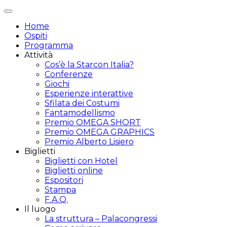
Attiva/disattiva
navigazione
Home
Ospiti
Programma
Attività
Cos’è la Starcon Italia?
Conferenze
Giochi
Esperienze interattive
Sfilata dei Costumi
Fantamodellismo
Premio OMEGA SHORT
Premio OMEGA GRAPHICS
Premio Alberto Lisiero
Biglietti
Biglietti con Hotel
Biglietti online
Espositori
Stampa
F.A.Q.
Il luogo
La struttura – Palacongressi