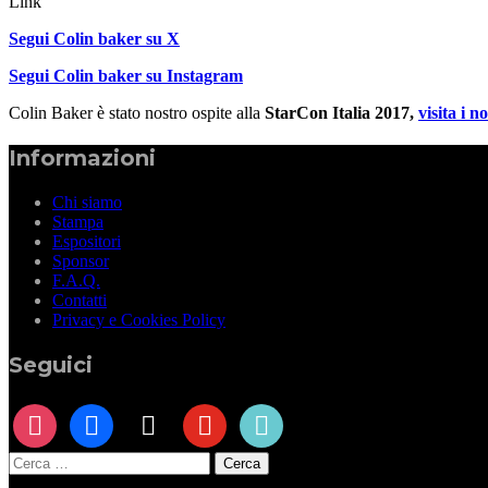
Link
Segui Colin baker su X
Segui Colin baker su Instagram
Colin Baker è stato nostro ospite alla
StarCon Italia 2017,
visita i n
Informazioni
Chi siamo
Stampa
Espositori
Sponsor
F.A.Q.
Contatti
Privacy e Cookies Policy
Seguici
instagram
facebook
x
youtube
tiktok
Ricerca
per: