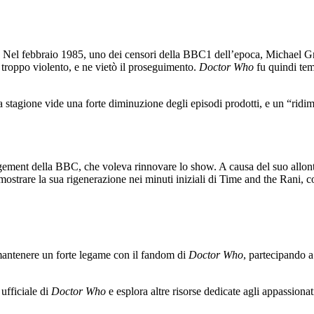
e. Nel febbraio 1985, uno dei censori della BBC1 dell’epoca, Michael 
 troppo violento, e ne vietò il proseguimento.
Doctor Who
fu quindi tem
 stagione vide una forte diminuzione degli episodi prodotti, e un “rid
ement della BBC, che voleva rinnovare lo show. A causa del suo allontan
trare la sua rigenerazione nei minuti iniziali di Time and the Rani, con 
antenere un forte legame con il fandom di
Doctor Who
, partecipando 
 ufficiale di
Doctor Who
e esplora altre risorse dedicate agli appassionati