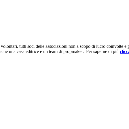
ontari, tutti soci delle associazioni non a scopo di lucro coinvolte e prov
anche una casa editrice e un team di propmaker. Per saperne di più
clicc