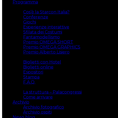
Programma
Attività
Cos’è la Starcon Italia?
Conferenze
Giochi
Esperienze interattive
Sfilata dei Costumi
Fantamodellismo
Premio OMEGA SHORT
Premio OMEGA GRAPHICS
Premio Alberto Lisiero
Biglietti
Biglietti con Hotel
Biglietti online
Espositori
Stampa
F.A.Q.
Il luogo
La struttura – Palacongressi
Come arrivare
Archivio
Archivio fotografico
Archivio ospiti
News blog