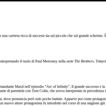
una carriera ricca di successi sia sul piccolo che sul grande schermo. È 
interpretando il ruolo di Paul Merroney nella serie
The Brothers
. Tuttav
ndante Maxil nell’episodio “Arc of Infinity”. Il grande successo e la sua
game di parentela con Tom Colin, che aveva interpretato in precedenza 
ni, dove pronuncia però solo poche battute. Apparve poi come protagon
e un nuovo attore protagonista fu introdotto nel corso di una stagione già