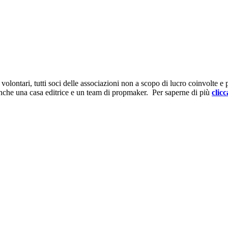
ontari, tutti soci delle associazioni non a scopo di lucro coinvolte e prov
anche una casa editrice e un team di propmaker. Per saperne di più
clicc