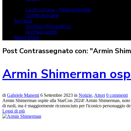
Il luogo
La struttura – Palacongressi
Come arrivare
Archivio
Archivio fotografico
Archivio ospiti
News blog
Post Contrassegnato con: "Armin Shi
Armin Shimerman ospite
di
Gabriele Manenti
6 Settembre 2023
in
Notizie
,
Attori
0 commenti
Armin Shimerman ospite alla StarCon 2024! Armin Shimerman, noto att
di ruoli, ma è maggiormente riconosciuto per l'iconico personaggio d
Leggi di più