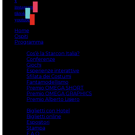
x
instagram
tiktok
youtube
Home
Ospiti
Programma
Attività
Cos’è la Starcon Italia?
Conferenze
Giochi
Esperienze interattive
Sfilata dei Costumi
Fantamodellismo
Premio OMEGA SHORT
Premio OMEGA GRAPHICS
Premio Alberto Lisiero
Biglietti
Biglietti con Hotel
Biglietti online
Espositori
Stampa
F.A.Q.