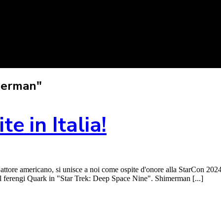
merman"
 in Italia!
ore americano, si unisce a noi come ospite d'onore alla StarCon 2024
el ferengi Quark in "Star Trek: Deep Space Nine". Shimerman [...]