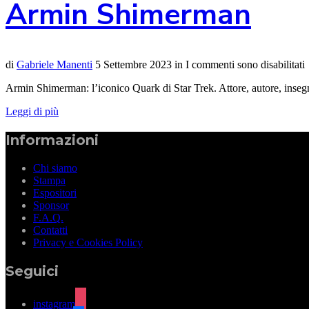
Armin Shimerman
di
Gabriele Manenti
5 Settembre 2023
in
I commenti sono disabilitati
Armin Shimerman: l’iconico Quark di Star Trek. Attore, autore, insegna
Leggi di più
Informazioni
Chi siamo
Stampa
Espositori
Sponsor
F.A.Q.
Contatti
Privacy e Cookies Policy
Seguici
instagram