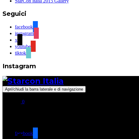
StarCon Italia 2015 Gallery
Seguici
facebook
instagram
x
youtube
tiktok
Instagram
Apri/chiudi la barra laterale e di navigazione
0
Seguici
facebook