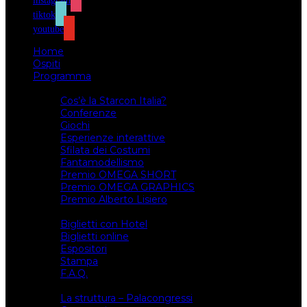
instagram
tiktok
youtube
Home
Ospiti
Programma
Attività
Cos’è la Starcon Italia?
Conferenze
Giochi
Esperienze interattive
Sfilata dei Costumi
Fantamodellismo
Premio OMEGA SHORT
Premio OMEGA GRAPHICS
Premio Alberto Lisiero
Biglietti
Biglietti con Hotel
Biglietti online
Espositori
Stampa
F.A.Q.
Il luogo
La struttura – Palacongressi