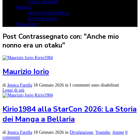
Come arrivare
Archivio
Archivio fotografico
Archivio ospiti
News blog
Post Contrassegnato con: "Anche mio
nonno era un otaku"
Maurizio Iorio
di
Jessica Farella
18 Gennaio 2026
in
I commenti sono disabilitati
Leggi di più
Kirio1984 alla StarCon 2026: La Storia
dei Manga a Bellaria
di
Jessica Farella
18 Gennaio 2026
in
Divulgazione
,
Youtube
,
Anime
0
commenti