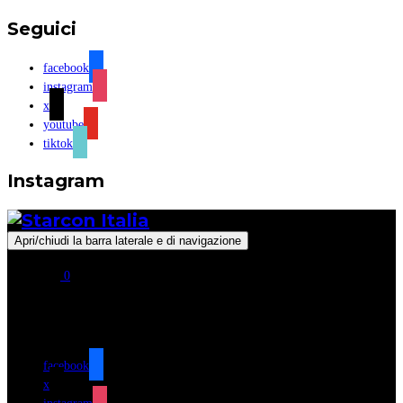
Seguici
facebook
instagram
x
youtube
tiktok
Instagram
Apri/chiudi la barra laterale e di navigazione
0
Seguici
facebook
x