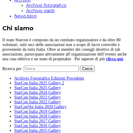
Archivio
Archivio fotografico
Archivio ospiti
News blog
Chi siamo
Il team Starcon è composto da un comitato organizzatore e da oltre 80
volontari, tutti soci delle associazioni non a scopo di lucro coinvolte e
provenienti da tutta Italia. Oltre ai membri dei consigli direttivi di tali
associazioni, partecipano attivamente all’organizzazione dell’evento anche
una casa editrice e un team di propmaker. Per saperne di più
clicca qui
.
Ricerca per:
Archivio Fotografico Edizioni Precedenti
StarCon Italia 2025 Gallery 2
StarCon Italia 2025 Gallery
StarCon Italia 2024 Gallery
StarCon Italia 2023 Gallery
StarCon Italia 2022 Gallery
StarConVoi Italia 2020 Gallery
StarCon Italia 2019 Gallery
StarCon Italia 2018 Gallery
StarCon Italia 2017 Gallery
StarCon Italia 2016 Gallery
StarCon Italia 2015 Gallery