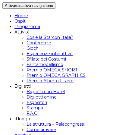
Attiva/disattiva navigazione
Home
Ospiti
Programma
Attività
Cos’è la Starcon Italia?
Conferenze
Giochi
Esperienze interattive
Sfilata dei Costumi
Fantamodellismo
Premio OMEGA SHORT
Premio OMEGA GRAPHICS
Premio Alberto Lisiero
Biglietti
Biglietti con Hotel
Biglietti online
Espositori
Stampa
F.A.Q.
Il luogo
La struttura – Palacongressi
Come arrivare