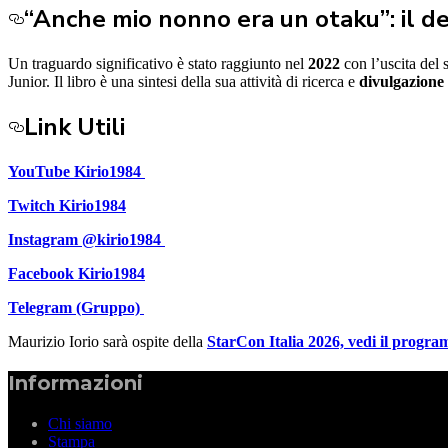
“Anche mio nonno era un otaku”: il de
Un traguardo significativo è stato raggiunto nel
2022
con l’uscita del
Junior. Il libro è una sintesi della sua attività di ricerca e
divulgazione
Link Utili
YouTube
Kirio1984
Twitch
Kirio1984
Instagram
@kirio1984
Facebook
Kirio1984
Telegram (Gruppo)
Maurizio Iorio sarà ospite della
StarCon Italia 2026, vedi il progr
Informazioni
Chi siamo
Stampa