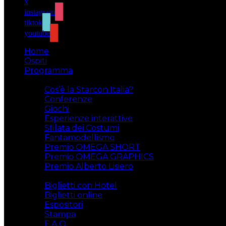
x
instagram
tiktok
youtube
Home
Ospiti
Programma
Attività
Cos’è la Starcon Italia?
Conferenze
Giochi
Esperienze interattive
Sfilata dei Costumi
Fantamodellismo
Premio OMEGA SHORT
Premio OMEGA GRAPHICS
Premio Alberto Lisiero
Biglietti
Biglietti con Hotel
Biglietti online
Espositori
Stampa
F.A.Q.