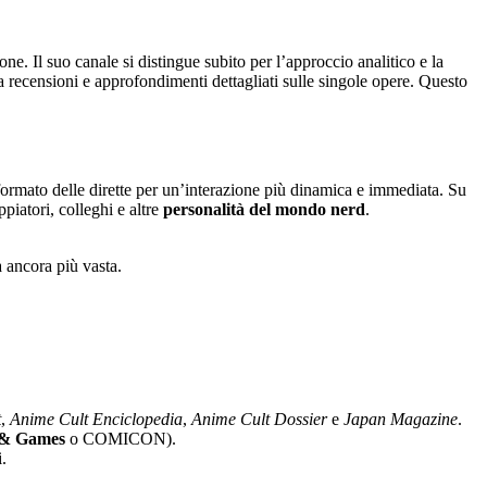
ne. Il suo canale si distingue subito per l’approccio analitico e la
da recensioni e approfondimenti dettagliati sulle singole opere. Questo
l formato delle dirette per un’interazione più dinamica e immediata. Su
piatori, colleghi e altre
personalità del mondo nerd
.
 ancora più vasta.
t
,
Anime Cult Enciclopedia
,
Anime Cult Dossier
e
Japan Magazine
.
 & Games
o COMICON).
i.