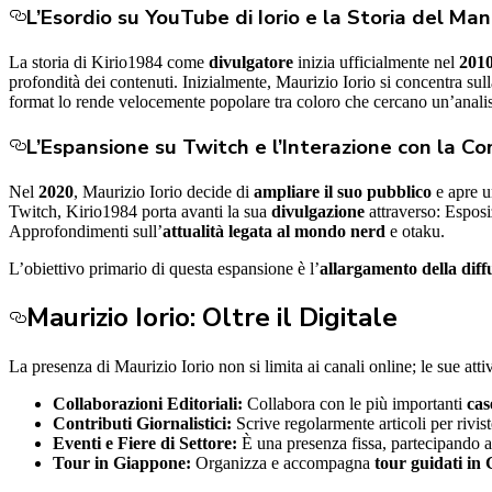
L’Esordio su YouTube di Iorio e la Storia del Ma
La storia di Kirio1984 come
divulgatore
inizia ufficialmente nel
201
profondità dei contenuti. Inizialmente, Maurizio Iorio si concentra sul
format lo rende velocemente popolare tra coloro che cercano un’analis
L’Espansione su Twitch e l’Interazione con la C
Nel
2020
, Maurizio Iorio decide di
ampliare il suo pubblico
e apre u
Twitch, Kirio1984 porta avanti la sua
divulgazione
attraverso: Esposi
Approfondimenti sull’
attualità legata al mondo nerd
e otaku.
L’obiettivo primario di questa espansione è l’
allargamento della diff
Maurizio Iorio: Oltre il Digitale
La presenza di Maurizio Iorio non si limita ai canali online; le sue attivit
Collaborazioni Editoriali:
Collabora con le più importanti
cas
Contributi Giornalistici:
Scrive regolarmente articoli per rivi
Eventi e Fiere di Settore:
È una presenza fissa, partecipando a 
Tour in Giappone:
Organizza e accompagna
tour guidati in