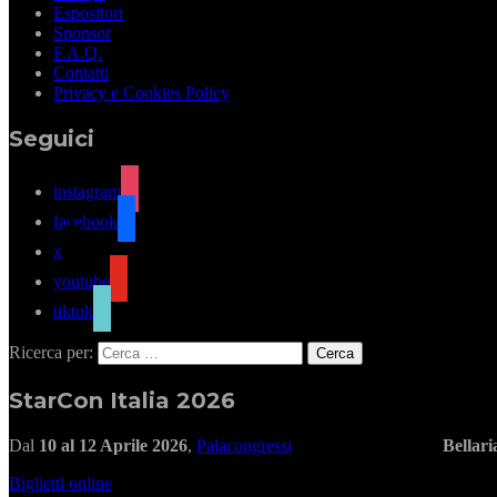
Espositori
Sponsor
F.A.Q.
Contatti
Privacy e Cookies Policy
Seguici
instagram
facebook
x
youtube
tiktok
Ricerca per:
StarCon Italia 2026
Dal
10 al 12 Aprile 2026
,
Palacongressi
Bellar
Biglietti online