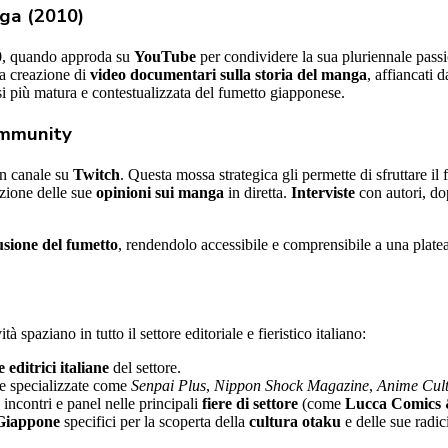
nga (2010)
0
, quando approda su
YouTube
per condividere la sua pluriennale passio
la creazione di
video documentari sulla storia del manga
, affiancati 
i più matura e contestualizzata del fumetto giapponese.
ommunity
n canale su
Twitch
. Questa mossa strategica gli permette di sfruttare i
zione delle sue
opinioni sui manga
in diretta.
Interviste
con autori, dop
usione del fumetto
, rendendolo accessibile e comprensibile a una platea
à spaziano in tutto il settore editoriale e fieristico italiano:
e editrici italiane
del settore.
ste specializzate come
Senpai Plus
,
Nippon Shock Magazine
,
Anime Cul
incontri e panel nelle principali
fiere di settore
(come
Lucca Comics
 Giappone
specifici per la scoperta della
cultura otaku
e delle sue radic