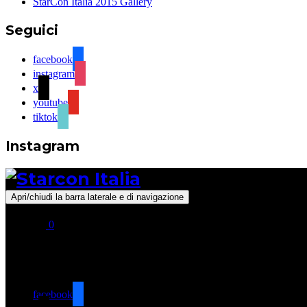
StarCon Italia 2015 Gallery
Seguici
facebook
instagram
x
youtube
tiktok
Instagram
Apri/chiudi la barra laterale e di navigazione
0
Seguici
facebook