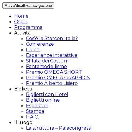
Attiva/disattiva navigazione
Home
Ospiti
Programma
Attività
Cos’è la Starcon Italia?
Conferenze
Giochi
Esperienze interattive
Sfilata dei Costumi
Fantamodellismo
Premio OMEGA SHORT
Premio OMEGA GRAPHICS
Premio Alberto Lisiero
Biglietti
Biglietti con Hotel
Biglietti online
Espositori
Stampa
F.A.Q.
Il luogo
La struttura – Palacongressi