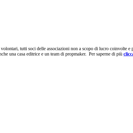
ontari, tutti soci delle associazioni non a scopo di lucro coinvolte e prov
anche una casa editrice e un team di propmaker. Per saperne di più
clicc