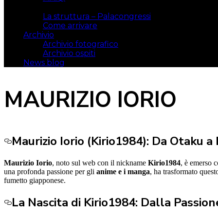
Il luogo
La struttura – Palacongressi
Come arrivare
Archivio
Archivio fotografico
Archivio ospiti
News blog
MAURIZIO IORIO
Maurizio Iorio (Kirio1984): Da Otaku 
Maurizio Iorio
, noto sul web con il nickname
Kirio1984
, è emerso c
una profonda passione per gli
anime e i manga
, ha trasformato questo
fumetto giapponese.
La Nascita di Kirio1984: Dalla Passio