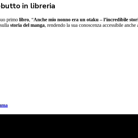
butto in libreria
 suo primo
libro
, “
Anche mio nonno era un otaku – l’incredibile sto
sulla
storia del manga
, rendendo la sua conoscenza accessibile anche 
amma