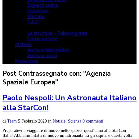
Biglietti online
Espositori
Stampa
F.A.Q.
Il luogo
La struttura – Palacongressi
Come arrivare
Archivio
Archivio fotografico
Archivio ospiti
News blog
Post Contrassegnato con: "Agenzia
Spaziale Europea"
Paolo Nespoli: Un Astronauta Italiano
alla StarCon!
di
Team
5 Febbraio 2020
in
Notizie
,
Scienza
0 commenti
Preparatevi a viaggiare di nuovo nello spazio, quest’anno alla StarCon
Italia! Abbiamo infatti di nuovo un astronauta tra gli ospiti, e questa volta