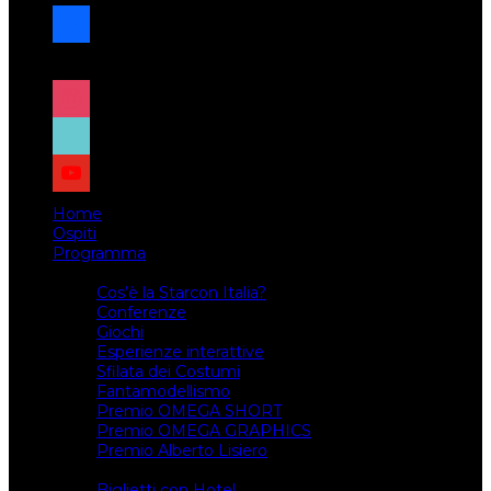
facebook
x
instagram
tiktok
youtube
Home
Ospiti
Programma
Attività
Cos’è la Starcon Italia?
Conferenze
Giochi
Esperienze interattive
Sfilata dei Costumi
Fantamodellismo
Premio OMEGA SHORT
Premio OMEGA GRAPHICS
Premio Alberto Lisiero
Biglietti
Biglietti con Hotel