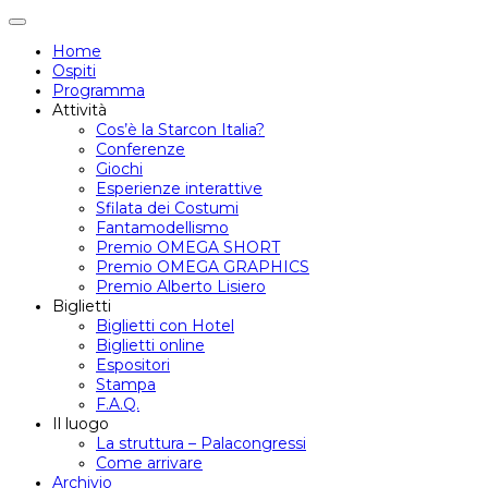
Attiva/disattiva
navigazione
Home
Ospiti
Programma
Attività
Cos’è la Starcon Italia?
Conferenze
Giochi
Esperienze interattive
Sfilata dei Costumi
Fantamodellismo
Premio OMEGA SHORT
Premio OMEGA GRAPHICS
Premio Alberto Lisiero
Biglietti
Biglietti con Hotel
Biglietti online
Espositori
Stampa
F.A.Q.
Il luogo
La struttura – Palacongressi
Come arrivare
Archivio