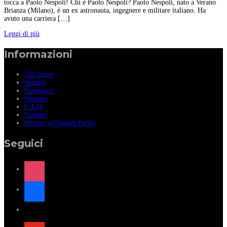
tocca a Paolo Nespoli! Chi è Paolo Nespoli? Paolo Nespoli, nato a Verano
Brianza (Milano), è un ex astronauta, ingegnere e militare italiano. Ha
avuto una carriera […]
Leggi di più
Informazioni
Chi siamo
Stampa
Espositori
Sponsor
F.A.Q.
Contatti
Privacy e Cookies Policy
Seguici
instagram
facebook
x
youtube