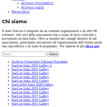
Archivio fotografico
Archivio ospiti
News blog
Chi siamo
Il team Starcon è composto da un comitato organizzatore e da oltre 80
volontari, tutti soci delle associazioni non a scopo di lucro coinvolte e
provenienti da tutta Italia. Oltre ai membri dei consigli direttivi di tali
associazioni, partecipano attivamente all’organizzazione dell’evento anche
una casa editrice e un team di propmaker. Per saperne di più
clicca qui
.
Ricerca
per:
Archivio Fotografico Edizioni Precedenti
StarCon Italia 2025 Gallery 2
StarCon Italia 2025 Gallery
StarCon Italia 2024 Gallery
StarCon Italia 2023 Gallery
StarCon Italia 2022 Gallery
StarConVoi Italia 2020 Gallery
StarCon Italia 2019 Gallery
StarCon Italia 2018 Gallery
StarCon Italia 2017 Gallery
StarCon Italia 2016 Gallery
StarCon Italia 2015 Gallery