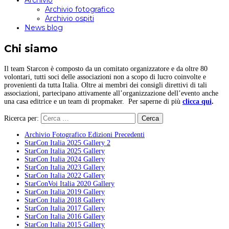
Archivio
Archivio fotografico
Archivio ospiti
News blog
Chi siamo
Il team Starcon è composto da un comitato organizzatore e da oltre 80
volontari, tutti soci delle associazioni non a scopo di lucro coinvolte e
provenienti da tutta Italia. Oltre ai membri dei consigli direttivi di tali
associazioni, partecipano attivamente all’organizzazione dell’evento anche
una casa editrice e un team di propmaker. Per saperne di più
clicca qui
.
Ricerca per:
Archivio Fotografico Edizioni Precedenti
StarCon Italia 2025 Gallery 2
StarCon Italia 2025 Gallery
StarCon Italia 2024 Gallery
StarCon Italia 2023 Gallery
StarCon Italia 2022 Gallery
StarConVoi Italia 2020 Gallery
StarCon Italia 2019 Gallery
StarCon Italia 2018 Gallery
StarCon Italia 2017 Gallery
StarCon Italia 2016 Gallery
StarCon Italia 2015 Gallery