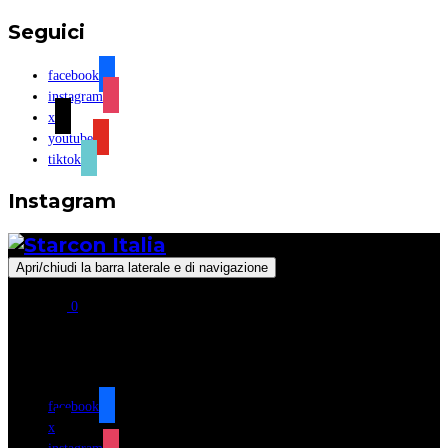
Seguici
facebook
instagram
x
youtube
tiktok
Instagram
Apri/chiudi la barra laterale e di navigazione
0
Seguici
facebook
x