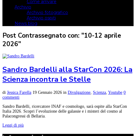
Come arrivare
Archivio
Archivio fotografico
Archivio ospiti
News blog
Post Contrassegnato con: "10-12 aprile
2026"
Sandro Bardelli alla StarCon 2026: La
Scienza incontra le Stelle
di
Jessica Farella
19 Gennaio 2026
in
Divulgazione
,
Scienza
,
Youtube
0
commenti
Sandro Bardelli, ricercatore INAF e cosmologo, sarà ospite alla StarCon
Italia 2026. Scopri l’evoluzione delle galassie e i misteri del cosmo al
Palacongressi di Bellaria.
Leggi di più