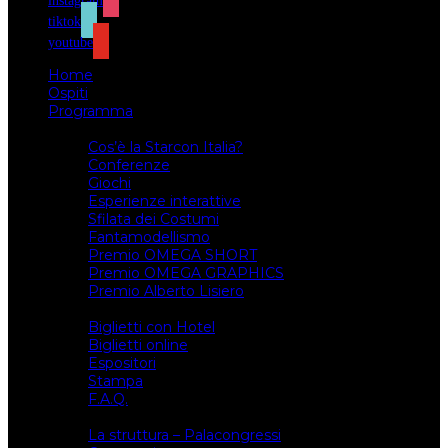
instagram
tiktok
youtube
Home
Ospiti
Programma
Attività
Cos’è la Starcon Italia?
Conferenze
Giochi
Esperienze interattive
Sfilata dei Costumi
Fantamodellismo
Premio OMEGA SHORT
Premio OMEGA GRAPHICS
Premio Alberto Lisiero
Biglietti
Biglietti con Hotel
Biglietti online
Espositori
Stampa
F.A.Q.
Il luogo
La struttura – Palacongressi