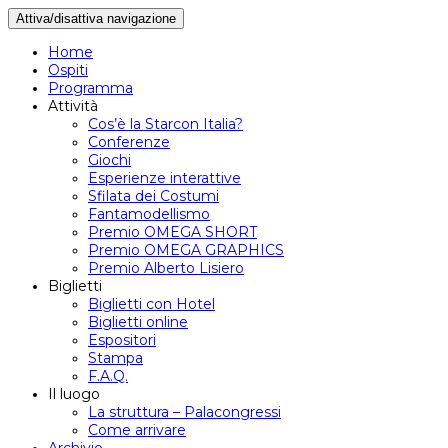
Attiva/disattiva navigazione
Home
Ospiti
Programma
Attività
Cos’è la Starcon Italia?
Conferenze
Giochi
Esperienze interattive
Sfilata dei Costumi
Fantamodellismo
Premio OMEGA SHORT
Premio OMEGA GRAPHICS
Premio Alberto Lisiero
Biglietti
Biglietti con Hotel
Biglietti online
Espositori
Stampa
F.A.Q.
Il luogo
La struttura – Palacongressi
Come arrivare