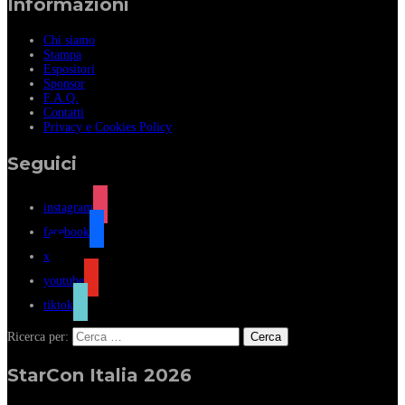
Informazioni
Chi siamo
Stampa
Espositori
Sponsor
F.A.Q.
Contatti
Privacy e Cookies Policy
Seguici
instagram
facebook
x
youtube
tiktok
Ricerca per:
StarCon Italia 2026