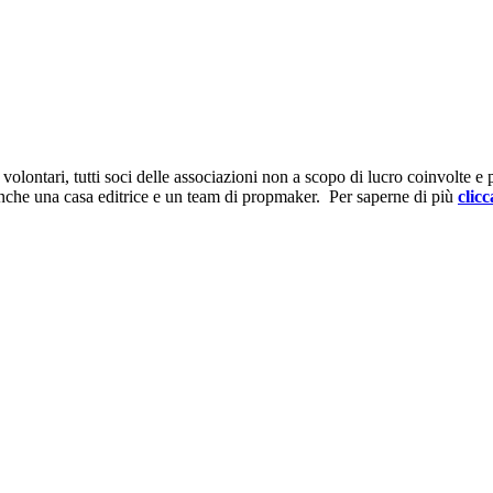
ontari, tutti soci delle associazioni non a scopo di lucro coinvolte e prov
anche una casa editrice e un team di propmaker. Per saperne di più
clicc