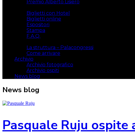
Premio Alberto Lisiero
Biglietti
Biglietti con Hotel
Biglietti online
Espositori
Stampa
F.A.Q.
Il luogo
La struttura – Palacongressi
Come arrivare
Archivio
Archivio fotografico
Archivio ospiti
News blog
News blog
Pasquale Ruju ospite a