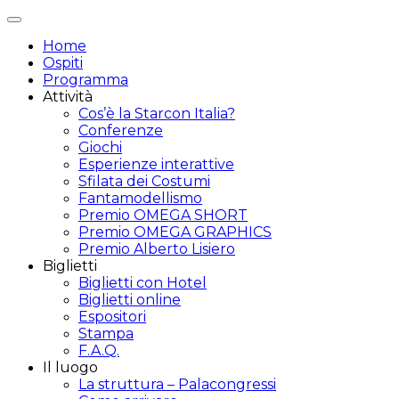
Attiva/disattiva
navigazione
Home
Ospiti
Programma
Attività
Cos’è la Starcon Italia?
Conferenze
Giochi
Esperienze interattive
Sfilata dei Costumi
Fantamodellismo
Premio OMEGA SHORT
Premio OMEGA GRAPHICS
Premio Alberto Lisiero
Biglietti
Biglietti con Hotel
Biglietti online
Espositori
Stampa
F.A.Q.
Il luogo
La struttura – Palacongressi