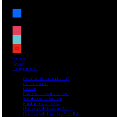
navigazione
facebook
x
instagram
tiktok
youtube
Home
Ospiti
Programma
Attività
Cos’è la Starcon Italia?
Conferenze
Giochi
Esperienze interattive
Sfilata dei Costumi
Fantamodellismo
Premio OMEGA SHORT
Premio OMEGA GRAPHICS