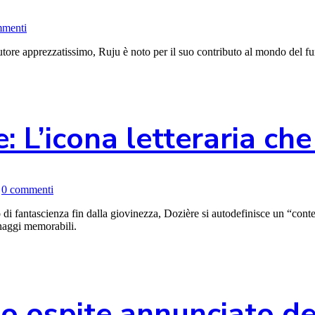
mmenti
re apprezzatissimo, Ruju è noto per il suo contributo al mondo del fume
: L’icona letteraria ch
0 commenti
di fantascienza fin dalla giovinezza, Dozière si autodefinisce un “conteur
onaggi memorabili.
 ospite annunciato del