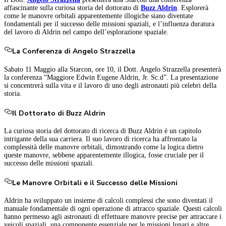
affascinante sulla curiosa storia del dottorato di
Buzz Aldrin
. Esplorerà
come le manovre orbitali apparentemente illogiche siano diventate
fondamentali per il successo delle missioni spaziali, e l’influenza duratura
del lavoro di Aldrin nel campo dell’esplorazione spaziale.
La Conferenza di Angelo Strazzella
Sabato 11 Maggio alla Starcon, ore 10, il Dott. Angelo Strazzella presenterà
la conferenza “Maggiore Edwin Eugene Aldrin, Jr. Sc.d”. La presentazione
si concentrerà sulla vita e il lavoro di uno degli astronauti più celebri della
storia.
Il Dottorato di Buzz Aldrin
La curiosa storia del dottorato di ricerca di Buzz Aldrin è un capitolo
intrigante della sua carriera. Il suo lavoro di ricerca ha affrontato la
complessità delle manovre orbitali, dimostrando come la logica dietro
queste manovre, sebbene apparentemente illogica, fosse cruciale per il
successo delle missioni spaziali.
Le Manovre Orbitali e il Successo delle Missioni
Aldrin ha sviluppato un insieme di calcoli complessi che sono diventati il
manuale fondamentale di ogni operazione di attracco spaziale. Questi calcoli
hanno permesso agli astronauti di effettuare manovre precise per attraccare i
veicoli spaziali, una componente essenziale per le missioni lunari e altre