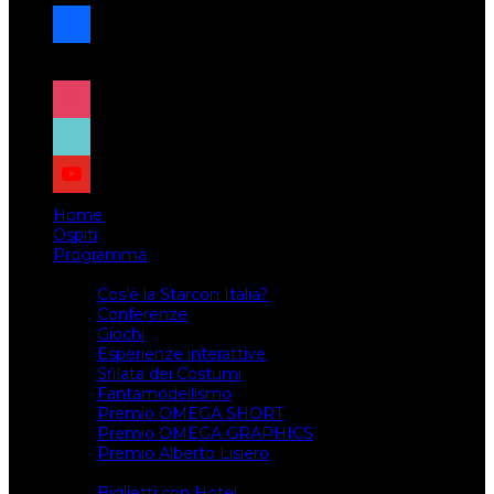
facebook
x
instagram
tiktok
youtube
Home
Ospiti
Programma
Attività
Cos’è la Starcon Italia?
Conferenze
Giochi
Esperienze interattive
Sfilata dei Costumi
Fantamodellismo
Premio OMEGA SHORT
Premio OMEGA GRAPHICS
Premio Alberto Lisiero
Biglietti
Biglietti con Hotel