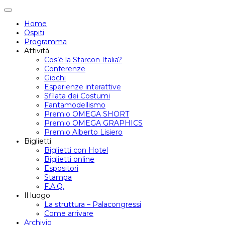
Attiva/disattiva
navigazione
Home
Ospiti
Programma
Attività
Cos’è la Starcon Italia?
Conferenze
Giochi
Esperienze interattive
Sfilata dei Costumi
Fantamodellismo
Premio OMEGA SHORT
Premio OMEGA GRAPHICS
Premio Alberto Lisiero
Biglietti
Biglietti con Hotel
Biglietti online
Espositori
Stampa
F.A.Q.
Il luogo
La struttura – Palacongressi
Come arrivare
Archivio