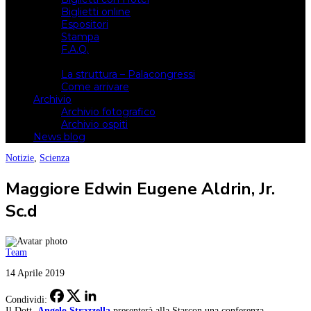
Biglietti online
Espositori
Stampa
F.A.Q.
Il luogo
La struttura – Palacongressi
Come arrivare
Archivio
Archivio fotografico
Archivio ospiti
News blog
Notizie
,
Scienza
Maggiore Edwin Eugene Aldrin, Jr.
Sc.d
Team
14 Aprile 2019
Condividi:
Il Dott.
Angelo Strazzella
presenterà alla Starcon una conferenza