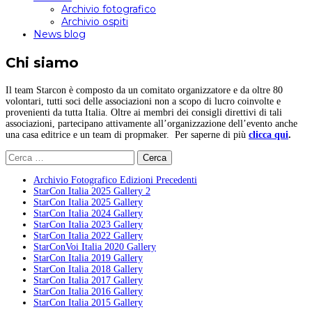
Archivio fotografico
Archivio ospiti
News blog
Chi siamo
Il team Starcon è composto da un comitato organizzatore e da oltre 80
volontari, tutti soci delle associazioni non a scopo di lucro coinvolte e
provenienti da tutta Italia. Oltre ai membri dei consigli direttivi di tali
associazioni, partecipano attivamente all’organizzazione dell’evento anche
una casa editrice e un team di propmaker. Per saperne di più
clicca qui
.
Ricerca
per:
Archivio Fotografico Edizioni Precedenti
StarCon Italia 2025 Gallery 2
StarCon Italia 2025 Gallery
StarCon Italia 2024 Gallery
StarCon Italia 2023 Gallery
StarCon Italia 2022 Gallery
StarConVoi Italia 2020 Gallery
StarCon Italia 2019 Gallery
StarCon Italia 2018 Gallery
StarCon Italia 2017 Gallery
StarCon Italia 2016 Gallery
StarCon Italia 2015 Gallery