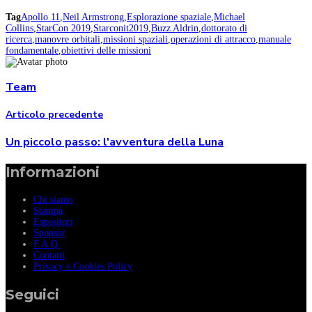
Tag
Apollo 11
,
Neil Armstrong
,
Esplorazione spaziale
,
Michael
Collins
,
StarCon 2019
,
Starconit2019
,
Buzz Aldrin
,
dottorato di
ricerca
,
manovre orbitali
,
missioni spaziali
,
operazioni di attracco
,
manuale
fondamentale
,
obiettivi delle missioni
Team
Articolo precedente
Un piccolo passo: l'avventura della Luna
Informazioni
Chi siamo
Stampa
Espositori
Sponsor
F.A.Q.
Contatti
Privacy e Cookies Policy
Seguici