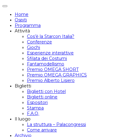
Attiva/disattiva
navigazione
Home
Ospiti
Programma
Attività
Cos’è la Starcon Italia?
Conferenze
Giochi
Esperienze interattive
Sfilata dei Costumi
Fantamodellismo
Premio OMEGA SHORT
Premio OMEGA GRAPHICS
Premio Alberto Lisiero
Biglietti
Biglietti con Hotel
Biglietti online
Espositori
Stampa
F.A.Q.
Il luogo
La struttura – Palacongressi
Come arrivare
Archivio