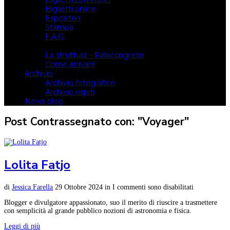
Biglietti online
Espositori
Stampa
F.A.Q.
Il luogo
La struttura – Palacongressi
Come arrivare
Archivio
Archivio fotografico
Archivio ospiti
News blog
Post Contrassegnato con: "Voyager"
Lolita Fatjo
di
Jessica Farella
29 Ottobre 2024
in
I commenti sono disabilitati
Blogger e divulgatore appassionato, suo il merito di riuscire a trasmettere
con semplicità al grande pubblico nozioni di astronomia e fisica.
Leggi di più