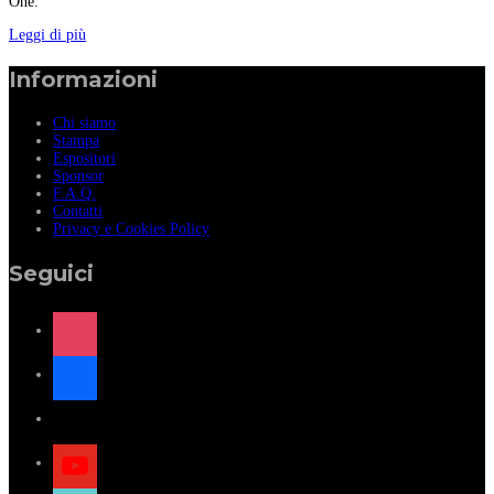
One.
Leggi di più
Informazioni
Chi siamo
Stampa
Espositori
Sponsor
F.A.Q.
Contatti
Privacy e Cookies Policy
Seguici
instagram
facebook
x
youtube
tiktok