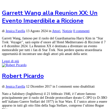
Garrett Wang alla Reunion XX: Un
Evento Imperdibile a Riccione
di
Jessica Farella
13 Agosto 2024
in
Attori
,
Notizie
0 commenti
Garrett Wang, famoso per il ruolo del Guardiamarina Harry Kim in “Star
Trek: Voyager”, sarà ospite d’onore all’Hotel Mediterraneo di Riccione il 7
e 8 dicembre 2024. La Reunion XX è destinata a diventare un evento
memorabile per tutti i fan di Star Trek. Non perdere questa straordinaria
opportunità di incontrare uno degli attori più amati della serie.
Leggi di più
Robert Picardo
di
Jessica Farella
12 Dicembre 2017
in
I commenti sono disabilitati
Nato a Salisbury (Inghilterra) il 21 febbraio 1946, è l’attore famoso
principalmente per il ruolo del Droide protocollare dorato C-3PO (o D-3BO
nell’italiano Guerre Stellari del 1977) in Star Wars. È l’unico attore a essere
apparso in tutti gli otto film della Saga Stellare, compreso l’ultimo Rogue