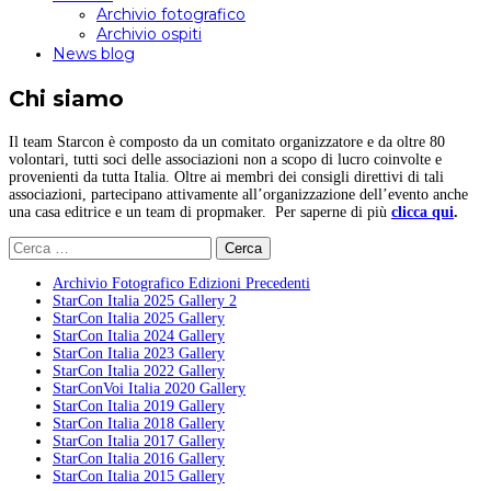
Archivio fotografico
Archivio ospiti
News blog
Chi siamo
Il team Starcon è composto da un comitato organizzatore e da oltre 80
volontari, tutti soci delle associazioni non a scopo di lucro coinvolte e
provenienti da tutta Italia. Oltre ai membri dei consigli direttivi di tali
associazioni, partecipano attivamente all’organizzazione dell’evento anche
una casa editrice e un team di propmaker. Per saperne di più
clicca qui
.
Ricerca
per:
Archivio Fotografico Edizioni Precedenti
StarCon Italia 2025 Gallery 2
StarCon Italia 2025 Gallery
StarCon Italia 2024 Gallery
StarCon Italia 2023 Gallery
StarCon Italia 2022 Gallery
StarConVoi Italia 2020 Gallery
StarCon Italia 2019 Gallery
StarCon Italia 2018 Gallery
StarCon Italia 2017 Gallery
StarCon Italia 2016 Gallery
StarCon Italia 2015 Gallery