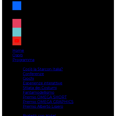
facebook
x
instagram
tiktok
youtube
Home
Ospiti
Programma
Attività
Cos’è la Starcon Italia?
Conferenze
Giochi
Esperienze interattive
Sfilata dei Costumi
Fantamodellismo
Premio OMEGA SHORT
Premio OMEGA GRAPHICS
Premio Alberto Lisiero
Biglietti
Biglietti con Hotel