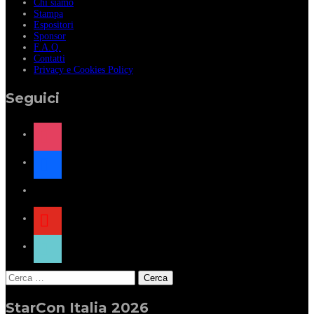
Chi siamo
Stampa
Espositori
Sponsor
F.A.Q.
Contatti
Privacy e Cookies Policy
Seguici
instagram
facebook
x
youtube
tiktok
Ricerca
per:
StarCon Italia 2026