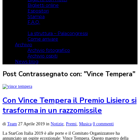
Biglietti online
Espositori
Stampa
F.A.Q.
Il luogo
La struttura – Palacongressi
Come arrivare
Archivio
Archivio fotografico
Archivio ospiti
News blog
Post Contrassegnato con: "Vince Tempera"
Con Vince Tempera il Premio Lisiero si
trasforma in un razzomissile
di
Team
27 Aprile 2019
in
Notizie
,
Premi
,
Musica
0 commenti
La StarCon Italia 2019 è alle porte e il Comitato Organizzatore ha
annunciato un ospite eccezionale: Vince Tempera. Questo maestro della