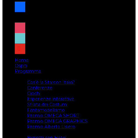
facebook
x
instagram
tiktok
youtube
Home
Ospiti
Programma
Attività
Cos’è la Starcon Italia?
Conferenze
Giochi
Esperienze interattive
Sfilata dei Costumi
Fantamodellismo
Premio OMEGA SHORT
Premio OMEGA GRAPHICS
Premio Alberto Lisiero
Biglietti
Biglietti con Hotel