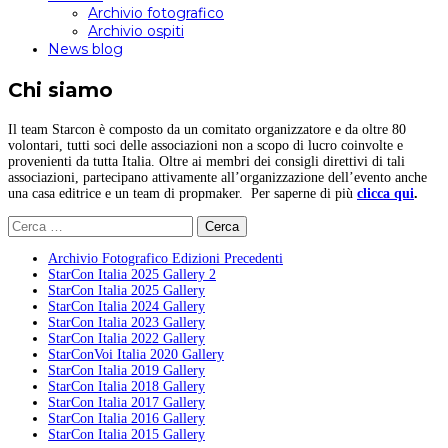
Archivio fotografico
Archivio ospiti
News blog
Chi siamo
Il team Starcon è composto da un comitato organizzatore e da oltre 80
volontari, tutti soci delle associazioni non a scopo di lucro coinvolte e
provenienti da tutta Italia. Oltre ai membri dei consigli direttivi di tali
associazioni, partecipano attivamente all’organizzazione dell’evento anche
una casa editrice e un team di propmaker. Per saperne di più
clicca qui
.
Ricerca
per:
Archivio Fotografico Edizioni Precedenti
StarCon Italia 2025 Gallery 2
StarCon Italia 2025 Gallery
StarCon Italia 2024 Gallery
StarCon Italia 2023 Gallery
StarCon Italia 2022 Gallery
StarConVoi Italia 2020 Gallery
StarCon Italia 2019 Gallery
StarCon Italia 2018 Gallery
StarCon Italia 2017 Gallery
StarCon Italia 2016 Gallery
StarCon Italia 2015 Gallery