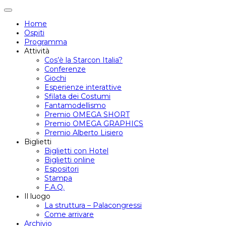
Attiva/disattiva
navigazione
Home
Ospiti
Programma
Attività
Cos’è la Starcon Italia?
Conferenze
Giochi
Esperienze interattive
Sfilata dei Costumi
Fantamodellismo
Premio OMEGA SHORT
Premio OMEGA GRAPHICS
Premio Alberto Lisiero
Biglietti
Biglietti con Hotel
Biglietti online
Espositori
Stampa
F.A.Q.
Il luogo
La struttura – Palacongressi
Come arrivare
Archivio