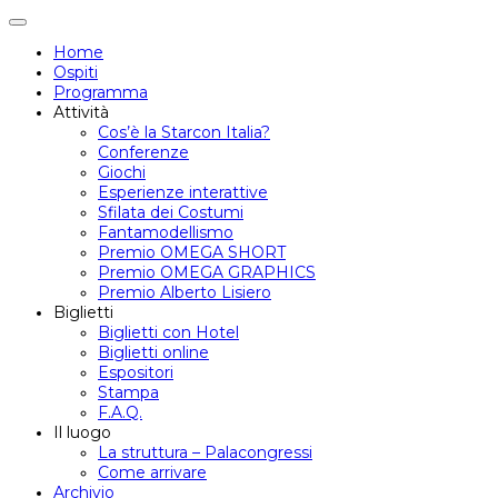
Attiva/disattiva
navigazione
Home
Ospiti
Programma
Attività
Cos’è la Starcon Italia?
Conferenze
Giochi
Esperienze interattive
Sfilata dei Costumi
Fantamodellismo
Premio OMEGA SHORT
Premio OMEGA GRAPHICS
Premio Alberto Lisiero
Biglietti
Biglietti con Hotel
Biglietti online
Espositori
Stampa
F.A.Q.
Il luogo
La struttura – Palacongressi
Come arrivare
Archivio