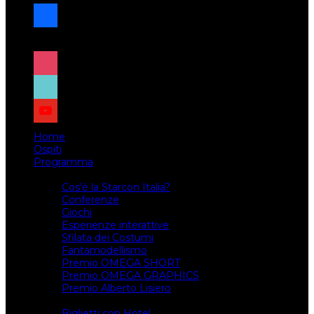
facebook
x
instagram
tiktok
youtube
Home
Ospiti
Programma
Attività
Cos’è la Starcon Italia?
Conferenze
Giochi
Esperienze interattive
Sfilata dei Costumi
Fantamodellismo
Premio OMEGA SHORT
Premio OMEGA GRAPHICS
Premio Alberto Lisiero
Biglietti
Biglietti con Hotel