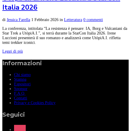
Italia 2026
di
Jessica Farella
1 Febbraio 2026
in
Letteratura
0 commenti
La conferenza, intitolata “La resistenza è pensare: IA, Borg e Vulcaniani da
Star Trek a UtòpiA.I.”, si terrà durante la StarCon Italia 2026. Irene
Luccioni presenterà il suo romanzo e analizzerà come UtòpiA.I. rifletta
temi trekker iconici.
Leggi di più
Informazioni
Chi siamo
Stampa
Espositori
Sponsor
F.A.Q.
Contatti
Privacy e Cookies Policy
Seguici
instagram