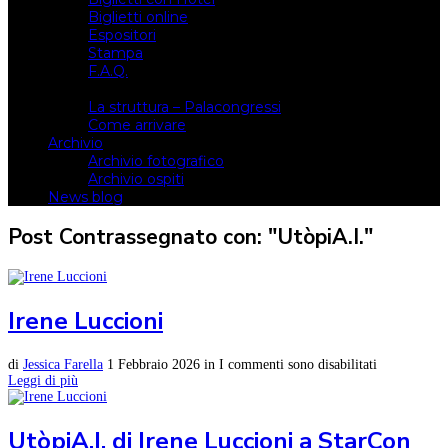
Biglietti online
Espositori
Stampa
F.A.Q.
Il luogo
La struttura – Palacongressi
Come arrivare
Archivio
Archivio fotografico
Archivio ospiti
News blog
Post Contrassegnato con: "UtòpiA.I."
Irene Luccioni
di
Jessica Farella
1 Febbraio 2026
in
I commenti sono disabilitati
Leggi di più
UtòpiA.I. di Irene Luccioni a StarCon