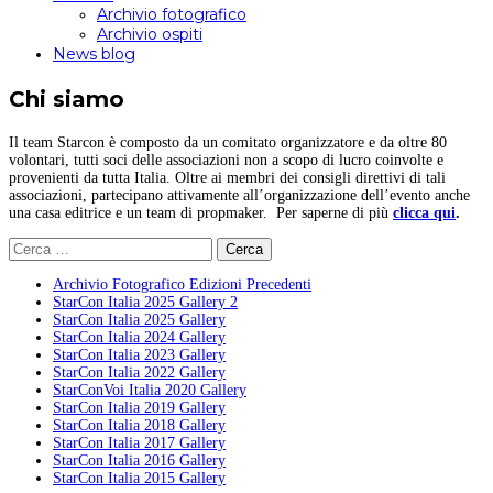
Archivio fotografico
Archivio ospiti
News blog
Chi siamo
Il team Starcon è composto da un comitato organizzatore e da oltre 80
volontari, tutti soci delle associazioni non a scopo di lucro coinvolte e
provenienti da tutta Italia. Oltre ai membri dei consigli direttivi di tali
associazioni, partecipano attivamente all’organizzazione dell’evento anche
una casa editrice e un team di propmaker. Per saperne di più
clicca qui
.
Ricerca
per:
Archivio Fotografico Edizioni Precedenti
StarCon Italia 2025 Gallery 2
StarCon Italia 2025 Gallery
StarCon Italia 2024 Gallery
StarCon Italia 2023 Gallery
StarCon Italia 2022 Gallery
StarConVoi Italia 2020 Gallery
StarCon Italia 2019 Gallery
StarCon Italia 2018 Gallery
StarCon Italia 2017 Gallery
StarCon Italia 2016 Gallery
StarCon Italia 2015 Gallery