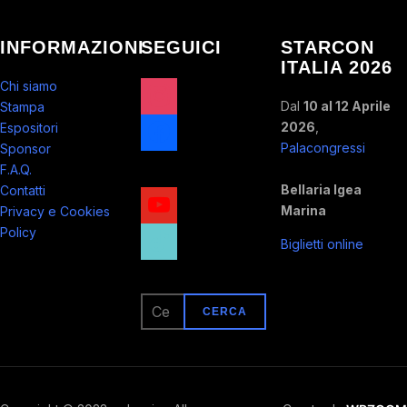
INFORMAZIONI
SEGUICI
STARCON
ITALIA 2026
instagram
Chi siamo
Dal
10 al 12 Aprile
Stampa
facebook
2026
,
Espositori
Palacongressi
Sponsor
x
F.A.Q.
Bellaria Igea
Contatti
youtube
Marina
Privacy e Cookies
tiktok
Policy
Biglietti online
Ricerca
per: