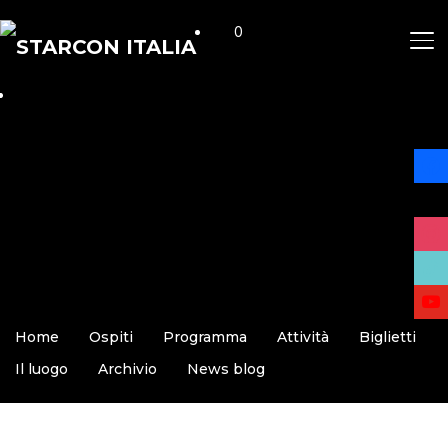
0
AP
face
x
insta
tikto
yout
Home
Ospiti
Programma
Attività
Biglietti
Il luogo
Archivio
News blog