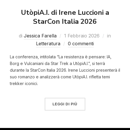
UtòpiA.I. di Irene Luccioni a
StarCon Italia 2026
di
Jessica Farella
1 Febbraio 2026
in
Letteratura
0 commenti
La conferenza, intitolata “La resistenza è pensare: IA,
Borg e Vulcaniani da Star Trek a UtòpiA.I.”, si terrà
durante la StarCon Italia 2026. Irene Luccioni presenterà il
suo romanzo e analizzerà come UtòpiA.I. rifletta temi
trekker iconici.
LEGGI DI PIÙ