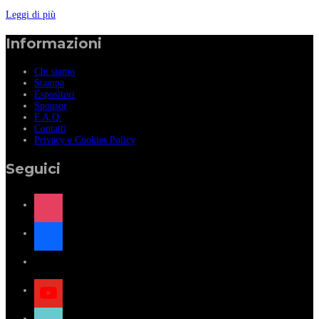
Leggi di più
Informazioni
Chi siamo
Stampa
Espositori
Sponsor
F.A.Q.
Contatti
Privacy e Cookies Policy
Seguici
instagram
facebook
x
youtube
tiktok