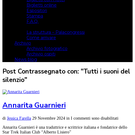
Biglietti online
Espositori
Stampa
F.A.Q.
Il luogo
La struttura – Palacongressi
Come arrivare
Archivio
Archivio fotografico
Archivio ospiti
News blog
Post Contrassegnato con: "Tutti i suoni del
silenzio"
Annarita Guarnieri
di
Jessica Farella
29 Novembre 2024
in
I commenti sono disabilitati
Annarita Guarnieri è una traduttrice e scrittrice italiana e fondatrice dello
Star Trek Italian Club “Alberto Lisiero”