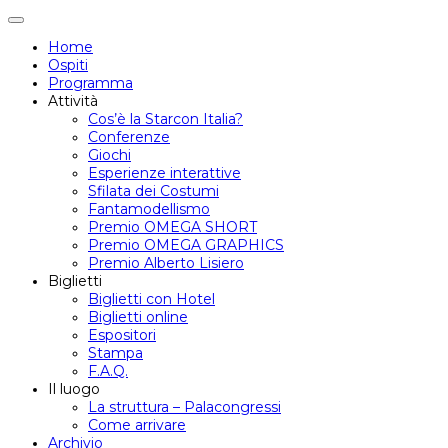
Attiva/disattiva
navigazione
Home
Ospiti
Programma
Attività
Cos’è la Starcon Italia?
Conferenze
Giochi
Esperienze interattive
Sfilata dei Costumi
Fantamodellismo
Premio OMEGA SHORT
Premio OMEGA GRAPHICS
Premio Alberto Lisiero
Biglietti
Biglietti con Hotel
Biglietti online
Espositori
Stampa
F.A.Q.
Il luogo
La struttura – Palacongressi
Come arrivare
Archivio