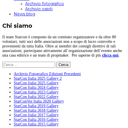
Archivio fotografico
Archivio ospiti
News blog
Chi siamo
Il team Starcon è composto da un comitato organizzatore e da oltre 80
volontari, tutti soci delle associazioni non a scopo di lucro coinvolte e
provenienti da tutta Italia. Oltre ai membri dei consigli direttivi di tali
associazioni, partecipano attivamente all’organizzazione dell’evento anche
una casa editrice e un team di propmaker. Per saperne di più
clicca qui
.
Ricerca
per:
Archivio Fotografico Edizioni Precedenti
StarCon Italia 2025 Gallery 2
StarCon Italia 2025 Gallery
StarCon Italia 2024 Gallery
StarCon Italia 2023 Gallery
StarCon Italia 2022 Gallery
StarConVoi Italia 2020 Gallery
StarCon Italia 2019 Gallery
StarCon Italia 2018 Gallery
StarCon Italia 2017 Gallery
StarCon Italia 2016 Gallery
StarCon Italia 2015 Gallery