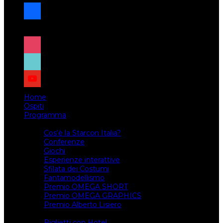
facebook
x
instagram
tiktok
youtube
Home
Ospiti
Programma
Attività
Cos’è la Starcon Italia?
Conferenze
Giochi
Esperienze interattive
Sfilata dei Costumi
Fantamodellismo
Premio OMEGA SHORT
Premio OMEGA GRAPHICS
Premio Alberto Lisiero
Biglietti
Biglietti con Hotel