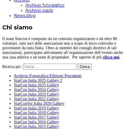
Archivio
Archivio fotografico
Archivio ospiti
News blog
Chi siamo
Il team Starcon è composto da un comitato organizzatore e da oltre 80
volontari, tutti soci delle associazioni non a scopo di lucro coinvolte e
provenienti da tutta Italia. Oltre ai membri dei consigli direttivi di tali
associazioni, partecipano attivamente all’organizzazione dell’evento anche
una casa editrice e un team di propmaker. Per saperne di più
clicca qui
.
Ricerca per:
Archivio Fotografico Edizioni Precedenti
StarCon Italia 2025 Gallery 2
StarCon Italia 2025 Gallery
StarCon Italia 2024 Gallery
StarCon Italia 2023 Gallery
StarCon Italia 2022 Gallery
StarConVoi Italia 2020 Gallery
StarCon Italia 2019 Gallery
StarCon Italia 2018 Gallery
StarCon Italia 2017 Gallery
StarCon Italia 2016 Gallery
StarCon Italia 2015 Gallery