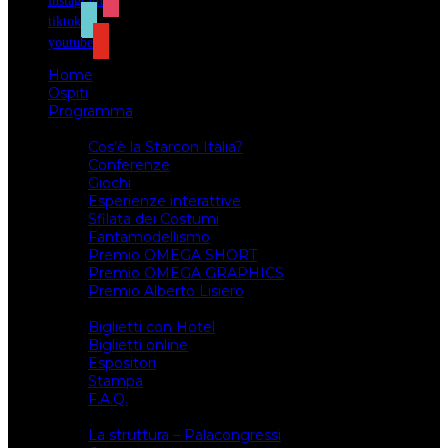
instagram
tiktok
youtube
Home
Ospiti
Programma
Attività
Cos’è la Starcon Italia?
Conferenze
Giochi
Esperienze interattive
Sfilata dei Costumi
Fantamodellismo
Premio OMEGA SHORT
Premio OMEGA GRAPHICS
Premio Alberto Lisiero
Biglietti
Biglietti con Hotel
Biglietti online
Espositori
Stampa
F.A.Q.
Il luogo
La struttura – Palacongressi