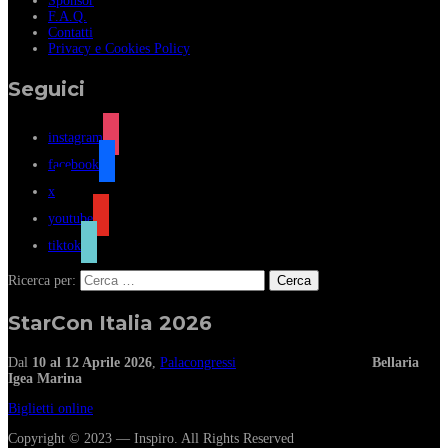
Sponsor
F.A.Q.
Contatti
Privacy e Cookies Policy
Seguici
instagram
facebook
x
youtube
tiktok
Ricerca per:
StarCon Italia 2026
Dal
10 al 12 Aprile 2026
,
Palacongressi
Bellaria
Igea Marina
Biglietti online
Copyright © 2023 — Inspiro. All Rights Reserved