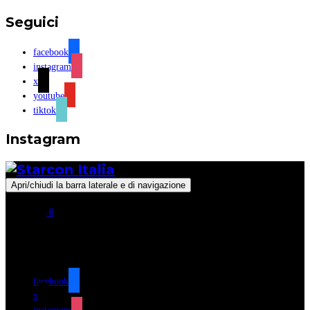
Seguici
facebook
instagram
x
youtube
tiktok
Instagram
Apri/chiudi la barra laterale e di navigazione
0
Seguici
facebook
x