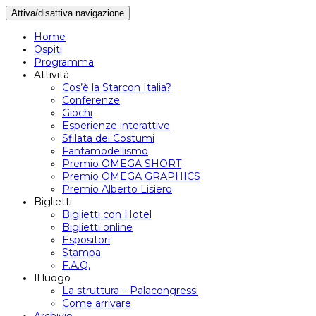
Attiva/disattiva navigazione
Home
Ospiti
Programma
Attività
Cos’è la Starcon Italia?
Conferenze
Giochi
Esperienze interattive
Sfilata dei Costumi
Fantamodellismo
Premio OMEGA SHORT
Premio OMEGA GRAPHICS
Premio Alberto Lisiero
Biglietti
Biglietti con Hotel
Biglietti online
Espositori
Stampa
F.A.Q.
Il luogo
La struttura – Palacongressi
Come arrivare