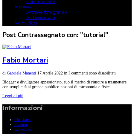
Come arrivare
Archivio
Archivio fotografico
Archivio ospiti
News blog
Post Contrassegnato con: "tutorial"
Fabio Mortari
di
Gabriele Manenti
17 Aprile 2022
in
I commenti sono disabilitati
Blogger e divulgatore appassionato, suo il merito di riuscire a trasmettere
con semplicità al grande pubblico nozioni di astronomia e fisica.
Leggi di più
Informazioni
Chi siamo
Stampa
Espositori