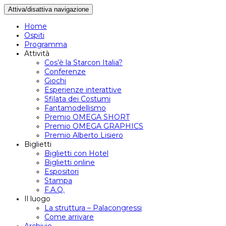
Attiva/disattiva navigazione
Home
Ospiti
Programma
Attività
Cos’è la Starcon Italia?
Conferenze
Giochi
Esperienze interattive
Sfilata dei Costumi
Fantamodellismo
Premio OMEGA SHORT
Premio OMEGA GRAPHICS
Premio Alberto Lisiero
Biglietti
Biglietti con Hotel
Biglietti online
Espositori
Stampa
F.A.Q.
Il luogo
La struttura – Palacongressi
Come arrivare