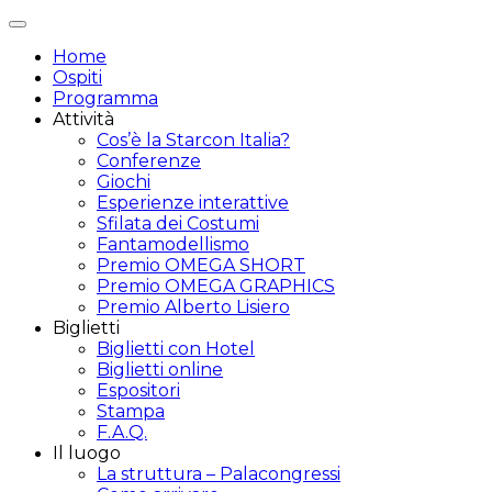
Attiva/disattiva
navigazione
Home
Ospiti
Programma
Attività
Cos’è la Starcon Italia?
Conferenze
Giochi
Esperienze interattive
Sfilata dei Costumi
Fantamodellismo
Premio OMEGA SHORT
Premio OMEGA GRAPHICS
Premio Alberto Lisiero
Biglietti
Biglietti con Hotel
Biglietti online
Espositori
Stampa
F.A.Q.
Il luogo
La struttura – Palacongressi