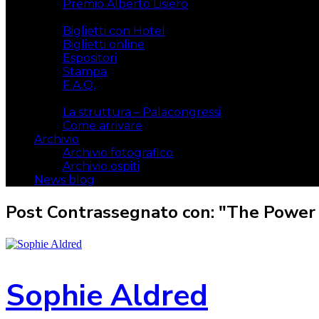
Premio Alberto Lisiero
Biglietti
Biglietti con Hotel
Biglietti online
Espositori
Stampa
F.A.Q.
Il luogo
La struttura – Palacongressi
Come arrivare
Archivio
Archivio fotografico
Archivio ospiti
News blog
Post Contrassegnato con: "The Power 
Sophie Aldred