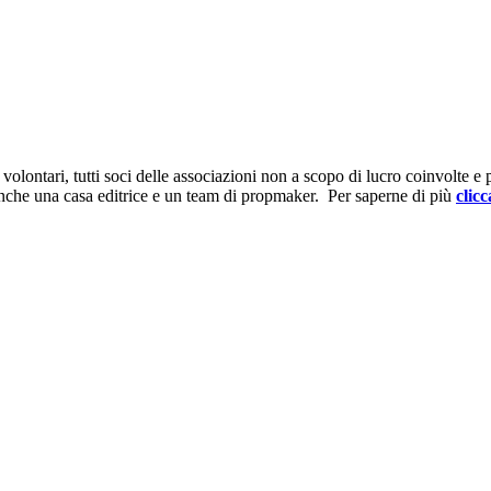
ontari, tutti soci delle associazioni non a scopo di lucro coinvolte e prov
anche una casa editrice e un team di propmaker. Per saperne di più
clicc