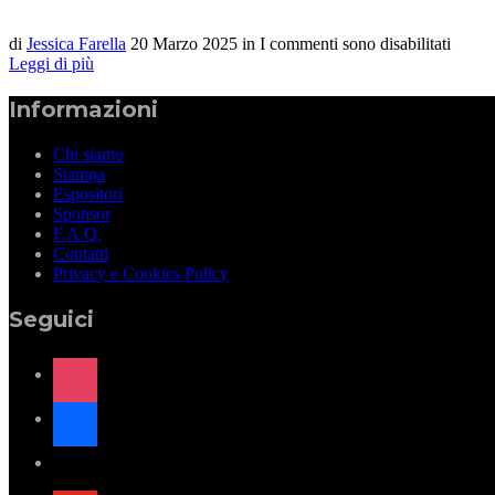
di
Jessica Farella
20 Marzo 2025
in
I commenti sono disabilitati
Leggi di più
Informazioni
Chi siamo
Stampa
Espositori
Sponsor
F.A.Q.
Contatti
Privacy e Cookies Policy
Seguici
instagram
facebook
x