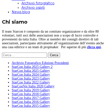
Archivio fotografico
Archivio ospiti
News blog
Chi siamo
Il team Starcon è composto da un comitato organizzatore e da oltre 80
volontari, tutti soci delle associazioni non a scopo di lucro coinvolte e
provenienti da tutta Italia. Oltre ai membri dei consigli direttivi di tali
associazioni, partecipano attivamente all’organizzazione dell’evento anche
una casa editrice e un team di propmaker. Per saperne di più
clicca qui
.
Ricerca
per:
Archivio Fotografico Edizioni Precedenti
StarCon Italia 2025 Gallery 2
StarCon Italia 2025 Gallery
StarCon Italia 2024 Gallery
StarCon Italia 2023 Gallery
StarCon Italia 2022 Gallery
StarConVoi Italia 2020 Gallery
StarCon Italia 2019 Gallery
StarCon Italia 2018 Gallery
StarCon Italia 2017 Gallery
StarCon Italia 2016 Gallery
StarCon Italia 2015 Gallery