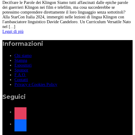
Decifrare le Parole dei Klingon Siamo tutti affascinati dalle epiche parole
dei guerrieri Klingon nei film e telefilm, ma cosa succederebbe se
potessimo comprendere direttamente il loro linguaggio senza sottotitoli?
Alla StarCon Italia 2024, immergiti nelle lezioni di lingua Klingon con
l'ambasciatore linguistico Davide Candeloro. Un Curriculum Versatile Nato
nel [...]
Leggi di più
Informazioni
Chi siamo
Stampa
Espositori
Sponsor
F.A.Q.
Contatti
Privacy e Cookies Policy
Seguici
instagram
facebook
x