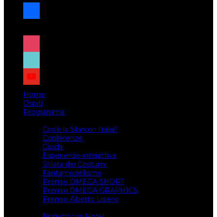
facebook
x
instagram
tiktok
youtube
Home
Ospiti
Programma
Attività
Cos’è la Starcon Italia?
Conferenze
Giochi
Esperienze interattive
Sfilata dei Costumi
Fantamodellismo
Premio OMEGA SHORT
Premio OMEGA GRAPHICS
Premio Alberto Lisiero
Biglietti
Biglietti con Hotel