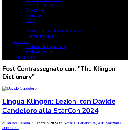
Biglietti online
Espositori
Stampa
F.A.Q.
Il luogo
La struttura – Palacongressi
Come arrivare
Archivio
Archivio fotografico
Archivio ospiti
News blog
Post Contrassegnato con: "The Klingon
Dictionary"
Lingua Klingon: Lezioni con Davide
Candeloro alla StarCon 2024
di
Jessica Farella
7 Febbraio 2024
in
Notizie
,
Letteratura
,
Arti Marziali
0
commenti