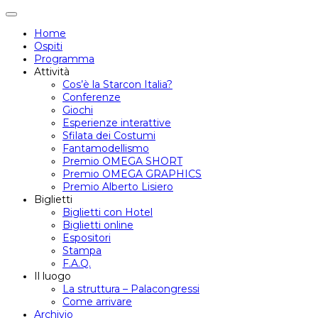
Attiva/disattiva
navigazione
Home
Ospiti
Programma
Attività
Cos’è la Starcon Italia?
Conferenze
Giochi
Esperienze interattive
Sfilata dei Costumi
Fantamodellismo
Premio OMEGA SHORT
Premio OMEGA GRAPHICS
Premio Alberto Lisiero
Biglietti
Biglietti con Hotel
Biglietti online
Espositori
Stampa
F.A.Q.
Il luogo
La struttura – Palacongressi
Come arrivare
Archivio