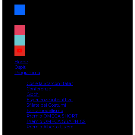
facebook
x
instagram
tiktok
youtube
Home
Ospiti
Programma
Attività
Cos’è la Starcon Italia?
Conferenze
Giochi
Esperienze interattive
Sfilata dei Costumi
Fantamodellismo
Premio OMEGA SHORT
Premio OMEGA GRAPHICS
Premio Alberto Lisiero
Biglietti