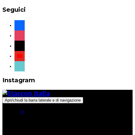
Seguici
facebook
instagram
x
youtube
tiktok
Instagram
Apri/chiudi la barra laterale e di navigazione
0
Seguici