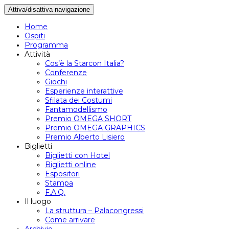
Attiva/disattiva navigazione
Home
Ospiti
Programma
Attività
Cos’è la Starcon Italia?
Conferenze
Giochi
Esperienze interattive
Sfilata dei Costumi
Fantamodellismo
Premio OMEGA SHORT
Premio OMEGA GRAPHICS
Premio Alberto Lisiero
Biglietti
Biglietti con Hotel
Biglietti online
Espositori
Stampa
F.A.Q.
Il luogo
La struttura – Palacongressi
Come arrivare