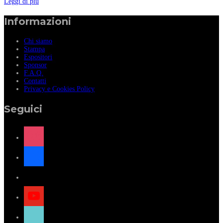
Leggi di più
Informazioni
Chi siamo
Stampa
Espositori
Sponsor
F.A.Q.
Contatti
Privacy e Cookies Policy
Seguici
instagram
facebook
x
youtube
tiktok