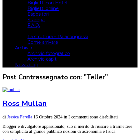
Biglietti con Hotel
Biglietti online
Espositori
Stampa
F.A.Q.
Il luogo
La struttura – Palacongressi
Come arrivare
Archivio
Archivio fotografico
Archivio ospiti
News blog
Post Contrassegnato con: "Teller"
Ross Mullan
di
Jessica Farella
16 Ottobre 2024
in
I commenti sono disabilitati
Blogger e divulgatore appassionato, suo il merito di riuscire a trasmettere
con semplicità al grande pubblico nozioni di astronomia e fisica.