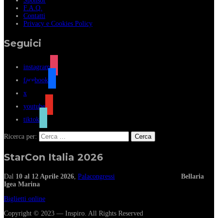
Sponsor
F.A.Q.
Contatti
Privacy e Cookies Policy
Seguici
instagram
facebook
x
youtube
tiktok
Ricerca per:
StarCon Italia 2026
Dal
10 al 12 Aprile 2026
,
Palacongressi
Bellaria
Igea Marina
Biglietti online
Copyright © 2023 — Inspiro. All Rights Reserved