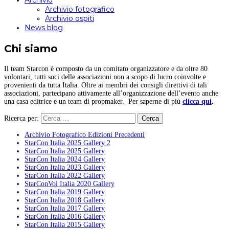
Archivio
Archivio fotografico
Archivio ospiti
News blog
Chi siamo
Il team Starcon è composto da un comitato organizzatore e da oltre 80
volontari, tutti soci delle associazioni non a scopo di lucro coinvolte e
provenienti da tutta Italia. Oltre ai membri dei consigli direttivi di tali
associazioni, partecipano attivamente all’organizzazione dell’evento anche
una casa editrice e un team di propmaker. Per saperne di più
clicca qui
.
Ricerca per:
Archivio Fotografico Edizioni Precedenti
StarCon Italia 2025 Gallery 2
StarCon Italia 2025 Gallery
StarCon Italia 2024 Gallery
StarCon Italia 2023 Gallery
StarCon Italia 2022 Gallery
StarConVoi Italia 2020 Gallery
StarCon Italia 2019 Gallery
StarCon Italia 2018 Gallery
StarCon Italia 2017 Gallery
StarCon Italia 2016 Gallery
StarCon Italia 2015 Gallery