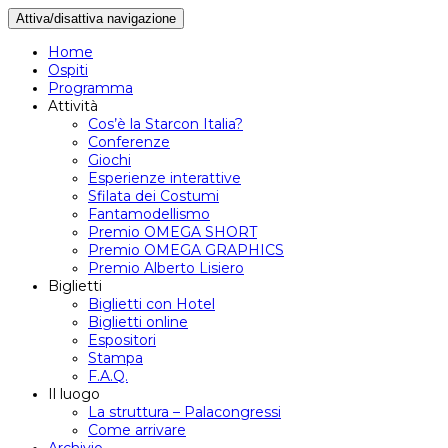
Attiva/disattiva navigazione
Home
Ospiti
Programma
Attività
Cos’è la Starcon Italia?
Conferenze
Giochi
Esperienze interattive
Sfilata dei Costumi
Fantamodellismo
Premio OMEGA SHORT
Premio OMEGA GRAPHICS
Premio Alberto Lisiero
Biglietti
Biglietti con Hotel
Biglietti online
Espositori
Stampa
F.A.Q.
Il luogo
La struttura – Palacongressi
Come arrivare