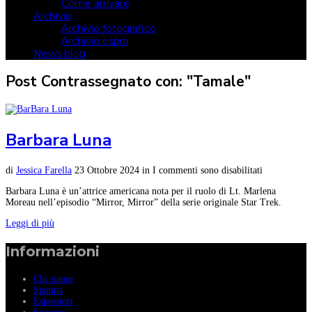
Come arrivare
Archivio
Archivio fotografico
Archivio ospiti
News blog
Post Contrassegnato con: "Tamale"
Barbara Luna
di
Jessica Farella
23 Ottobre 2024
in
I commenti sono disabilitati
Barbara Luna è un’attrice americana nota per il ruolo di Lt. Marlena
Moreau nell’episodio “Mirror, Mirror” della serie originale Star Trek.
Leggi di più
Informazioni
Chi siamo
Stampa
Espositori