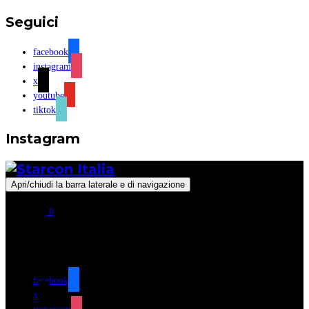
Seguici
facebook
instagram
x
youtube
tiktok
Instagram
Apri/chiudi la barra laterale e di navigazione
0
Seguici
facebook
x