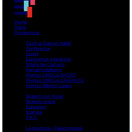
instagram
tiktok
youtube
Home
Ospiti
Programma
Attività
Cos’è la Starcon Italia?
Conferenze
Giochi
Esperienze interattive
Sfilata dei Costumi
Fantamodellismo
Premio OMEGA SHORT
Premio OMEGA GRAPHICS
Premio Alberto Lisiero
Biglietti
Biglietti con Hotel
Biglietti online
Espositori
Stampa
F.A.Q.
Il luogo
La struttura – Palacongressi