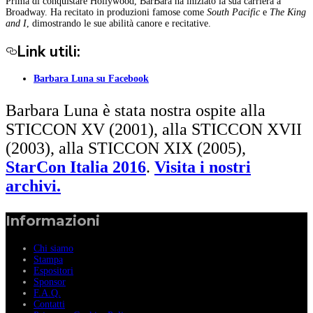
Prima di conquistare Hollywood, BarBara ha iniziato la sua carriera a
Broadway. Ha recitato in produzioni famose come
South Pacific
e
The King
and I
, dimostrando le sue abilità canore e recitative.
Link utili:
Barbara Luna su Facebook
Barbara Luna
è stata nostra ospite alla
STICCON XV (2001), alla STICCON XVII
(2003), alla STICCON XIX (2005),
StarCon Italia 2016
.
Visita i nostri
archivi.
Informazioni
Chi siamo
Stampa
Espositori
Sponsor
F.A.Q.
Contatti