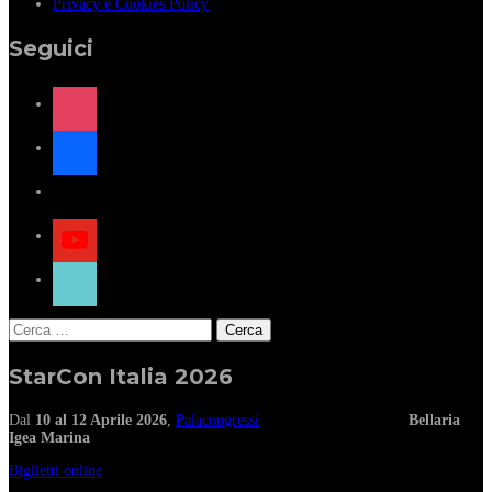
Privacy e Cookies Policy
Seguici
instagram
facebook
x
youtube
tiktok
Ricerca
per:
StarCon Italia 2026
Dal
10 al 12 Aprile 2026
,
Palacongressi
Bellaria
Igea Marina
Biglietti online