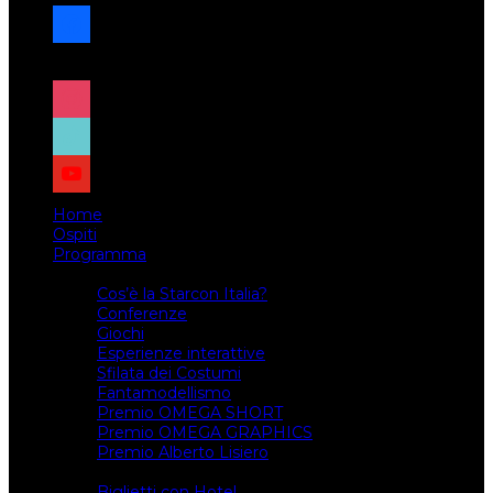
facebook
x
instagram
tiktok
youtube
Home
Ospiti
Programma
Attività
Cos’è la Starcon Italia?
Conferenze
Giochi
Esperienze interattive
Sfilata dei Costumi
Fantamodellismo
Premio OMEGA SHORT
Premio OMEGA GRAPHICS
Premio Alberto Lisiero
Biglietti
Biglietti con Hotel