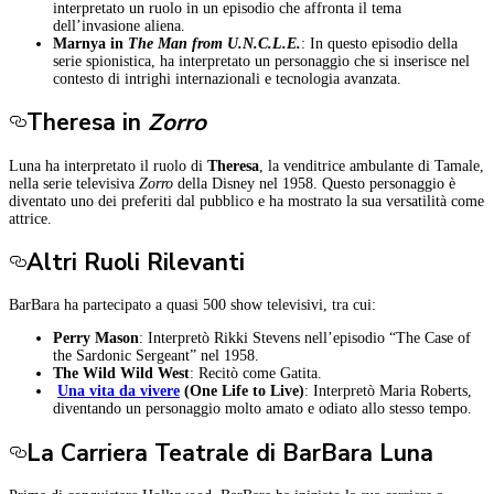
interpretato un ruolo in un episodio che affronta il tema
dell’invasione aliena.
Marnya in
The Man from U.N.C.L.E.
: In questo episodio della
serie spionistica, ha interpretato un personaggio che si inserisce nel
contesto di intrighi internazionali e tecnologia avanzata.
Theresa in
Zorro
Luna ha interpretato il ruolo di
Theresa
, la venditrice ambulante di Tamale,
nella serie televisiva
Zorro
della Disney nel 1958. Questo personaggio è
diventato uno dei preferiti dal pubblico e ha mostrato la sua versatilità come
attrice.
Altri Ruoli Rilevanti
BarBara ha partecipato a quasi 500 show televisivi, tra cui:
Perry Mason
: Interpretò Rikki Stevens nell’episodio “The Case of
the Sardonic Sergeant” nel 1958.
The Wild Wild West
: Recitò come Gatita.
Una vita da vivere
(One Life to Live)
: Interpretò Maria Roberts,
diventando un personaggio molto amato e odiato allo stesso tempo.
La Carriera Teatrale di BarBara Luna