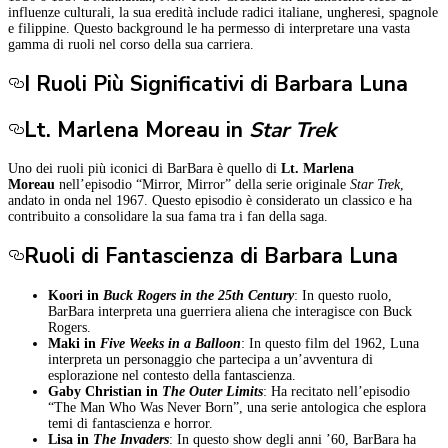
influenze culturali, la sua eredità include radici italiane, ungheresi, spagnole
e filippine. Questo background le ha permesso di interpretare una vasta
gamma di ruoli nel corso della sua carriera.
I Ruoli Più Significativi di Barbara Luna
Lt. Marlena Moreau in
Star Trek
Uno dei ruoli più iconici di BarBara è quello di
Lt. Marlena
Moreau
nell’episodio “Mirror, Mirror” della serie originale
Star Trek
,
andato in onda nel 1967. Questo episodio è considerato un classico e ha
contribuito a consolidare la sua fama tra i fan della saga.
Ruoli di Fantascienza di Barbara Luna
Koori in
Buck Rogers in the 25th Century
: In questo ruolo,
BarBara interpreta una guerriera aliena che interagisce con Buck
Rogers.
Maki in
Five Weeks in a Balloon
: In questo film del 1962, Luna
interpreta un personaggio che partecipa a un’avventura di
esplorazione nel contesto della fantascienza.
Gaby Christian in
The Outer Limits
: Ha recitato nell’episodio
“The Man Who Was Never Born”, una serie antologica che esplora
temi di fantascienza e horror.
Lisa in
The Invaders
: In questo show degli anni ’60, BarBara ha