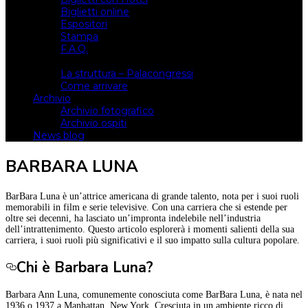
Biglietti online
Espositori
Stampa
F.A.Q.
Il luogo
La struttura – Palacongressi
Come arrivare
Archivio
Archivio fotografico
Archivio ospiti
News blog
BARBARA LUNA
BarBara Luna è un’attrice americana di grande talento, nota per i suoi ruoli
memorabili in film e serie televisive. Con una carriera che si estende per
oltre sei decenni, ha lasciato un’impronta indelebile nell’industria
dell’intrattenimento. Questo articolo esplorerà i momenti salienti della sua
carriera, i suoi ruoli più significativi e il suo impatto sulla cultura popolare.
Chi è Barbara Luna?
Barbara Ann Luna, comunemente conosciuta come BarBara Luna, è nata nel
1936 o 1937 a Manhattan, New York. Cresciuta in un ambiente ricco di