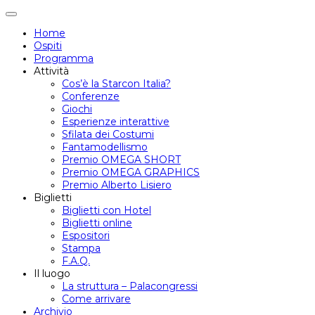
Attiva/disattiva
navigazione
Home
Ospiti
Programma
Attività
Cos’è la Starcon Italia?
Conferenze
Giochi
Esperienze interattive
Sfilata dei Costumi
Fantamodellismo
Premio OMEGA SHORT
Premio OMEGA GRAPHICS
Premio Alberto Lisiero
Biglietti
Biglietti con Hotel
Biglietti online
Espositori
Stampa
F.A.Q.
Il luogo
La struttura – Palacongressi
Come arrivare
Archivio