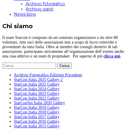
Archivio fotografico
Archivio ospiti
News blog
Chi siamo
Il team Starcon è composto da un comitato organizzatore e da oltre 80
volontari, tutti soci delle associazioni non a scopo di lucro coinvolte e
provenienti da tutta Italia. Oltre ai membri dei consigli direttivi di tali
associazioni, partecipano attivamente all’organizzazione dell’evento anche
una casa editrice e un team di propmaker. Per saperne di più
clicca qui
.
Ricerca
per:
Archivio Fotografico Edizioni Precedenti
StarCon Italia 2025 Gallery 2
StarCon Italia 2025 Gallery
StarCon Italia 2024 Gallery
StarCon Italia 2023 Gallery
StarCon Italia 2022 Gallery
StarConVoi Italia 2020 Gallery
StarCon Italia 2019 Gallery
StarCon Italia 2018 Gallery
StarCon Italia 2017 Gallery
StarCon Italia 2016 Gallery
StarCon Italia 2015 Gallery