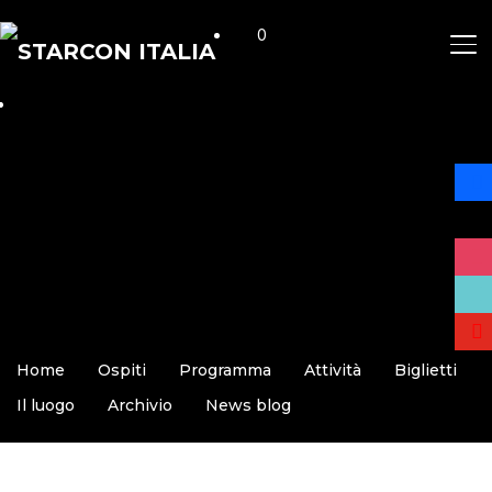
0
AP
face
x
insta
tikto
yout
Home
Ospiti
Programma
Attività
Biglietti
Il luogo
Archivio
News blog