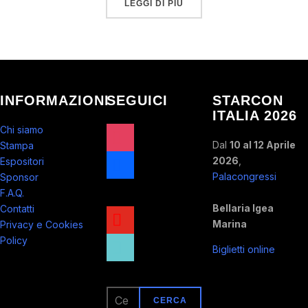
LEGGI DI PIÙ
INFORMAZIONI
SEGUICI
STARCON
ITALIA 2026
instagram
Chi siamo
Dal
10 al 12 Aprile
Stampa
facebook
2026
,
Espositori
Palacongressi
Sponsor
x
F.A.Q.
Bellaria Igea
Contatti
youtube
Marina
Privacy e Cookies
tiktok
Policy
Biglietti online
Ricerca