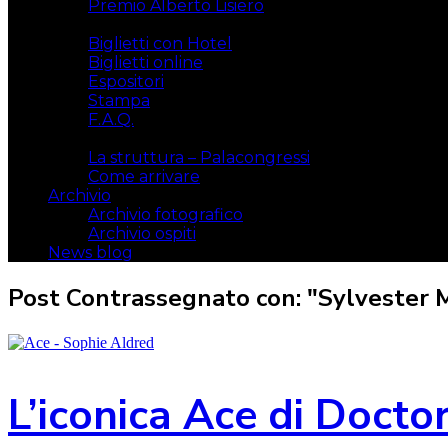
Premio Alberto Lisiero
Biglietti
Biglietti con Hotel
Biglietti online
Espositori
Stampa
F.A.Q.
Il luogo
La struttura – Palacongressi
Come arrivare
Archivio
Archivio fotografico
Archivio ospiti
News blog
Post Contrassegnato con: "Sylvester 
L’iconica Ace di Docto