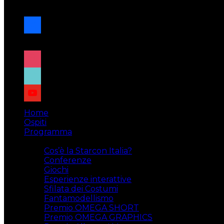
navigazione
facebook
x
instagram
tiktok
youtube
Home
Ospiti
Programma
Attività
Cos’è la Starcon Italia?
Conferenze
Giochi
Esperienze interattive
Sfilata dei Costumi
Fantamodellismo
Premio OMEGA SHORT
Premio OMEGA GRAPHICS