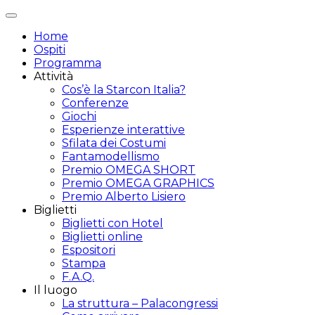
Attiva/disattiva
navigazione
Home
Ospiti
Programma
Attività
Cos’è la Starcon Italia?
Conferenze
Giochi
Esperienze interattive
Sfilata dei Costumi
Fantamodellismo
Premio OMEGA SHORT
Premio OMEGA GRAPHICS
Premio Alberto Lisiero
Biglietti
Biglietti con Hotel
Biglietti online
Espositori
Stampa
F.A.Q.
Il luogo
La struttura – Palacongressi