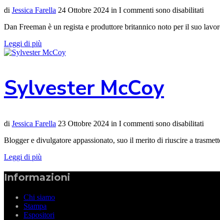
di
Jessica Farella
24 Ottobre 2024
in
I commenti sono disabilitati
Dan Freeman è un regista e produttore britannico noto per il suo lavo
Leggi di più
Sylvester McCoy
di
Jessica Farella
23 Ottobre 2024
in
I commenti sono disabilitati
Blogger e divulgatore appassionato, suo il merito di riuscire a trasmet
Leggi di più
Informazioni
Chi siamo
Stampa
Espositori