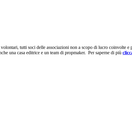
ontari, tutti soci delle associazioni non a scopo di lucro coinvolte e prov
anche una casa editrice e un team di propmaker. Per saperne di più
clicc