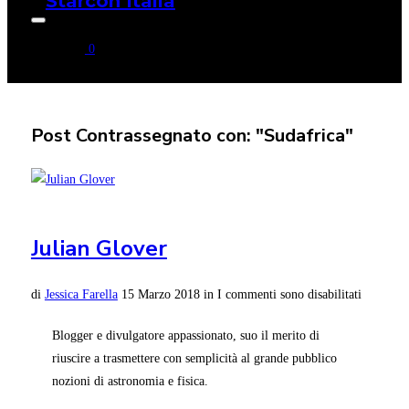
Apri/chiudi
la
0
barra
laterale
e
di
navigazione
Post Contrassegnato con: "Sudafrica"
Julian Glover
di
Jessica Farella
15 Marzo 2018
in
I commenti sono disabilitati
Blogger e divulgatore appassionato, suo il merito di
riuscire a trasmettere con semplicità al grande pubblico
nozioni di astronomia e fisica.