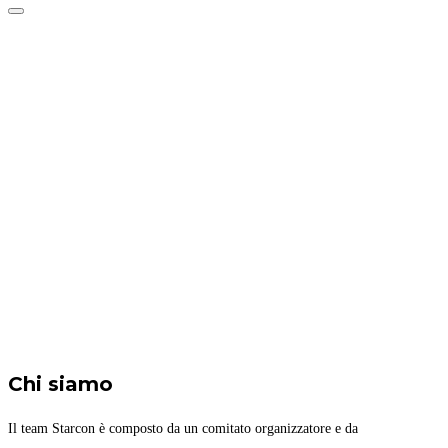
Attiva/disattiva
navigazione
Home
Ospiti
Programma
Attività
Biglietti
Il luogo
Archivio
News blog
Chi siamo
Il team Starcon è composto da un comitato organizzatore e da