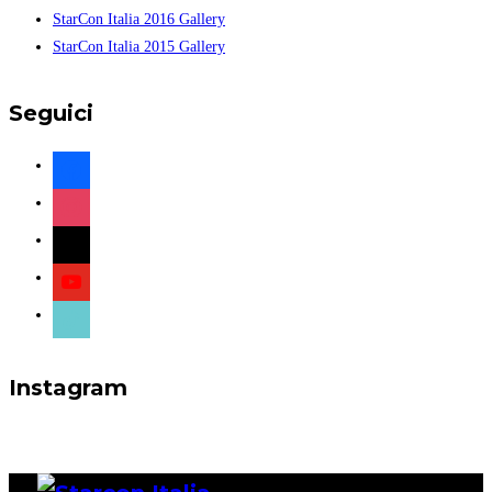
StarCon Italia 2016 Gallery
StarCon Italia 2015 Gallery
Seguici
facebook
instagram
x
youtube
tiktok
Instagram