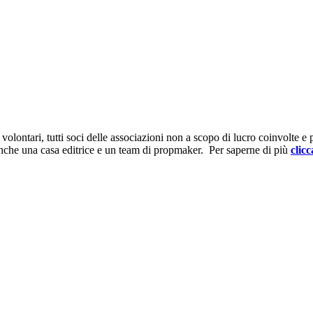
ontari, tutti soci delle associazioni non a scopo di lucro coinvolte e prov
anche una casa editrice e un team di propmaker. Per saperne di più
clicc