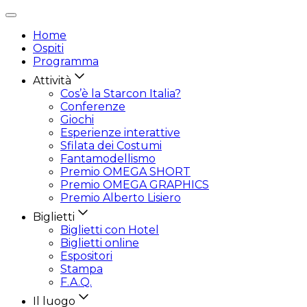
Attiva/disattiva
navigazione
Home
Ospiti
Programma
Attività
Cos’è la Starcon Italia?
Conferenze
Giochi
Esperienze interattive
Sfilata dei Costumi
Fantamodellismo
Premio OMEGA SHORT
Premio OMEGA GRAPHICS
Premio Alberto Lisiero
Biglietti
Biglietti con Hotel
Biglietti online
Espositori
Stampa
F.A.Q.
Il luogo