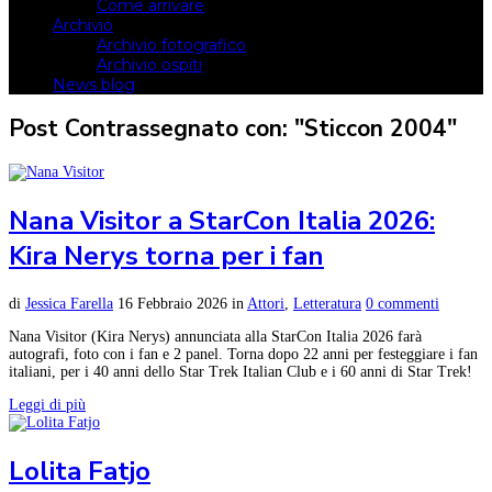
Come arrivare
Archivio
Archivio fotografico
Archivio ospiti
News blog
Post Contrassegnato con: "Sticcon 2004"
Nana Visitor a StarCon Italia 2026:
Kira Nerys torna per i fan
di
Jessica Farella
16 Febbraio 2026
in
Attori
,
Letteratura
0 commenti
Nana Visitor (Kira Nerys) annunciata alla StarCon Italia 2026 farà
autografi, foto con i fan e 2 panel. Torna dopo 22 anni per festeggiare i fan
italiani, per i 40 anni dello Star Trek Italian Club e i 60 anni di Star Trek!
Leggi di più
Lolita Fatjo