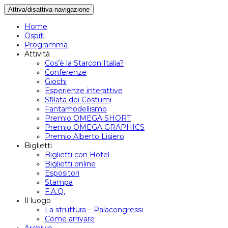
Attiva/disattiva navigazione
Home
Ospiti
Programma
Attività
Cos’è la Starcon Italia?
Conferenze
Giochi
Esperienze interattive
Sfilata dei Costumi
Fantamodellismo
Premio OMEGA SHORT
Premio OMEGA GRAPHICS
Premio Alberto Lisiero
Biglietti
Biglietti con Hotel
Biglietti online
Espositori
Stampa
F.A.Q.
Il luogo
La struttura – Palacongressi
Come arrivare