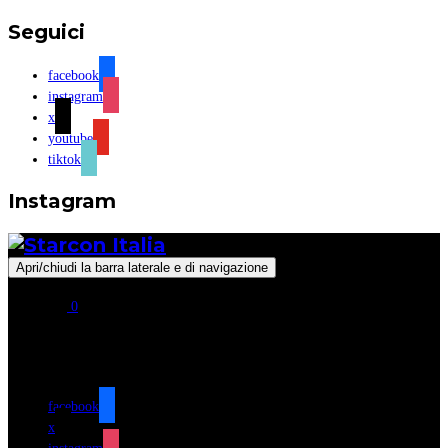
Seguici
facebook
instagram
x
youtube
tiktok
Instagram
Apri/chiudi la barra laterale e di navigazione
0
Seguici
facebook
x