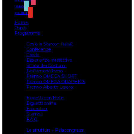
instagram
tiktok
youtube
Home
Ospiti
Programma
Attività
Cos’è la Starcon Italia?
Conferenze
Giochi
Esperienze interattive
Sfilata dei Costumi
Fantamodellismo
Premio OMEGA SHORT
Premio OMEGA GRAPHICS
Premio Alberto Lisiero
Biglietti
Biglietti con Hotel
Biglietti online
Espositori
Stampa
F.A.Q.
Il luogo
La struttura – Palacongressi