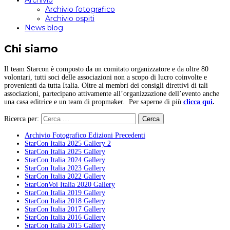
Archivio
Archivio fotografico
Archivio ospiti
News blog
Chi siamo
Il team Starcon è composto da un comitato organizzatore e da oltre 80
volontari, tutti soci delle associazioni non a scopo di lucro coinvolte e
provenienti da tutta Italia. Oltre ai membri dei consigli direttivi di tali
associazioni, partecipano attivamente all’organizzazione dell’evento anche
una casa editrice e un team di propmaker. Per saperne di più
clicca qui
.
Ricerca per:
Archivio Fotografico Edizioni Precedenti
StarCon Italia 2025 Gallery 2
StarCon Italia 2025 Gallery
StarCon Italia 2024 Gallery
StarCon Italia 2023 Gallery
StarCon Italia 2022 Gallery
StarConVoi Italia 2020 Gallery
StarCon Italia 2019 Gallery
StarCon Italia 2018 Gallery
StarCon Italia 2017 Gallery
StarCon Italia 2016 Gallery
StarCon Italia 2015 Gallery