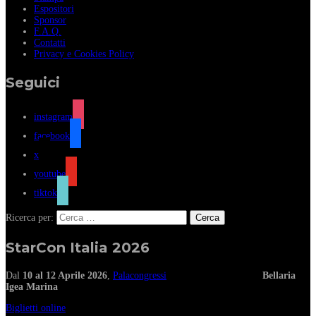
Espositori
Sponsor
F.A.Q.
Contatti
Privacy e Cookies Policy
Seguici
instagram
facebook
x
youtube
tiktok
Ricerca per:
StarCon Italia 2026
Dal
10 al 12 Aprile 2026
,
Palacongressi
Bellaria
Igea Marina
Biglietti online