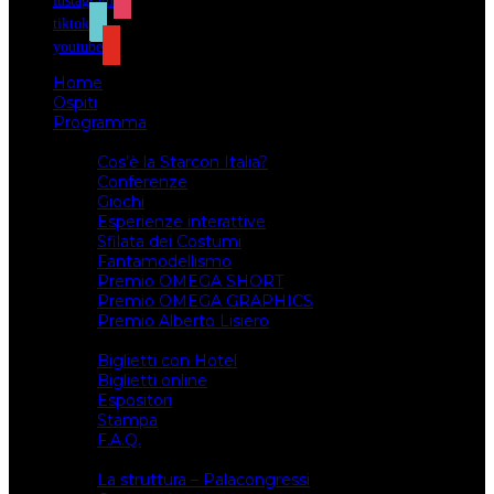
instagram
tiktok
youtube
Home
Ospiti
Programma
Attività
Cos’è la Starcon Italia?
Conferenze
Giochi
Esperienze interattive
Sfilata dei Costumi
Fantamodellismo
Premio OMEGA SHORT
Premio OMEGA GRAPHICS
Premio Alberto Lisiero
Biglietti
Biglietti con Hotel
Biglietti online
Espositori
Stampa
F.A.Q.
Il luogo
La struttura – Palacongressi