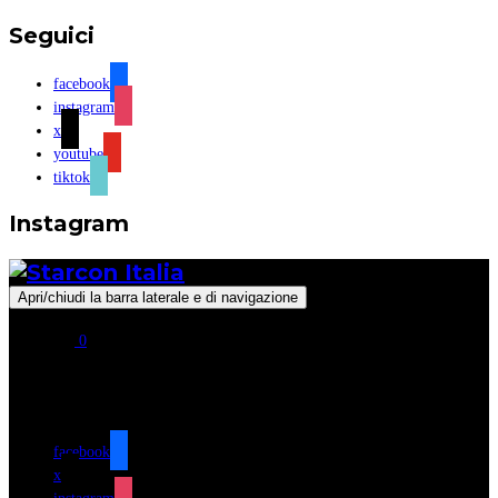
Seguici
facebook
instagram
x
youtube
tiktok
Instagram
Apri/chiudi la barra laterale e di navigazione
0
Seguici
facebook
x