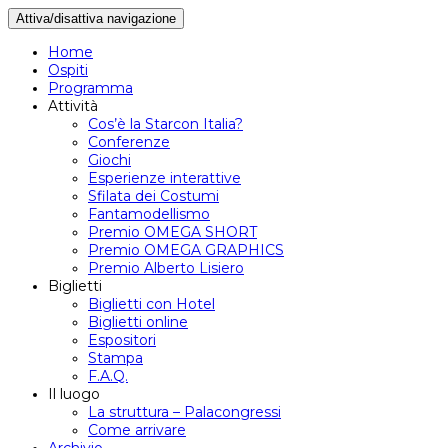
Attiva/disattiva navigazione
Home
Ospiti
Programma
Attività
Cos’è la Starcon Italia?
Conferenze
Giochi
Esperienze interattive
Sfilata dei Costumi
Fantamodellismo
Premio OMEGA SHORT
Premio OMEGA GRAPHICS
Premio Alberto Lisiero
Biglietti
Biglietti con Hotel
Biglietti online
Espositori
Stampa
F.A.Q.
Il luogo
La struttura – Palacongressi
Come arrivare