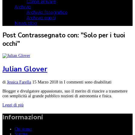
Come arrivare
Archivio
Archivio fotografico
Archivio ospiti
News blog
Post Contrassegnato con: "Solo per i tuoi
occhi"
Julian Glover
di
Jessica Farella
15 Marzo 2018
in
I commenti sono disabilitati
Blogger e divulgatore appassionato, suo il merito di riuscire a trasmettere
con semplicità al grande pubblico nozioni di astronomia e fisica.
Leggi di più
Informazioni
Chi siamo
Stampa