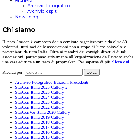
Archivio
Archivio fotografico
Archivio ospiti
News blog
Chi siamo
Il team Starcon è composto da un comitato organizzatore e da oltre 80
volontari, tutti soci delle associazioni non a scopo di lucro coinvolte e
provenienti da tutta Italia. Oltre ai membri dei consigli direttivi di tali
associazioni, partecipano attivamente all’organizzazione dell’evento anche
una casa editrice e un team di propmaker. Per saperne di più
clicca qui
.
Ricerca per:
Archivio Fotografico Edizioni Precedenti
StarCon Italia 2025 Gallery 2
StarCon Italia 2025 Gallery
StarCon Italia 2024 Gallery
StarCon Italia 2023 Gallery
StarCon Italia 2022 Gallery
StarConVoi Italia 2020 Gallery
StarCon Italia 2019 Gallery
StarCon Italia 2018 Gallery
StarCon Italia 2017 Gallery
StarCon Italia 2016 Gallery
StarCon Italia 2015 Gallery