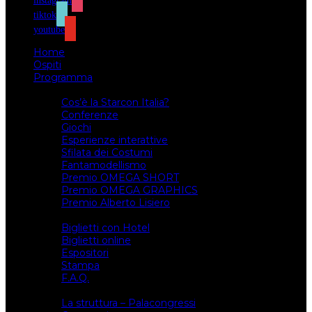
instagram
tiktok
youtube
Home
Ospiti
Programma
Attività
Cos’è la Starcon Italia?
Conferenze
Giochi
Esperienze interattive
Sfilata dei Costumi
Fantamodellismo
Premio OMEGA SHORT
Premio OMEGA GRAPHICS
Premio Alberto Lisiero
Biglietti
Biglietti con Hotel
Biglietti online
Espositori
Stampa
F.A.Q.
Il luogo
La struttura – Palacongressi