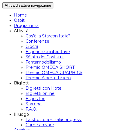
Attiva/disattiva navigazione
Home
Ospiti
Programma
Attività
Cos’è la Starcon Italia?
Conferenze
Giochi
Esperienze interattive
Sfilata dei Costumi
Fantamodellismo
Premio OMEGA SHORT
Premio OMEGA GRAPHICS
Premio Alberto Lisiero
Biglietti
Biglietti con Hotel
Biglietti online
Espositori
Stampa
F.A.Q.
Il luogo
La struttura – Palacongressi
Come arrivare