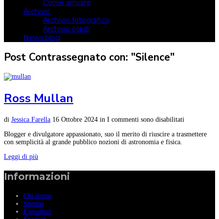
Come arrivare
Archivio
Archivio fotografico
Archivio ospiti
News blog
Post Contrassegnato con: "Silence"
Ross Mullan
di
Jessica Farella
16 Ottobre 2024
in
I commenti sono disabilitati
Blogger e divulgatore appassionato, suo il merito di riuscire a trasmettere
con semplicità al grande pubblico nozioni di astronomia e fisica.
Leggi di più
Informazioni
Chi siamo
Stampa
Espositori