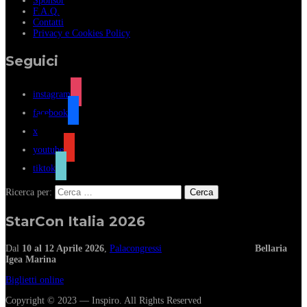
Sponsor
F.A.Q.
Contatti
Privacy e Cookies Policy
Seguici
instagram
facebook
x
youtube
tiktok
Ricerca per:
StarCon Italia 2026
Dal
10 al 12 Aprile 2026
,
Palacongressi
Bellaria
Igea Marina
Biglietti online
Copyright © 2023 — Inspiro. All Rights Reserved