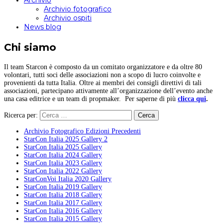
Archivio
Archivio fotografico
Archivio ospiti
News blog
Chi siamo
Il team Starcon è composto da un comitato organizzatore e da oltre 80
volontari, tutti soci delle associazioni non a scopo di lucro coinvolte e
provenienti da tutta Italia. Oltre ai membri dei consigli direttivi di tali
associazioni, partecipano attivamente all’organizzazione dell’evento anche
una casa editrice e un team di propmaker. Per saperne di più
clicca qui
.
Ricerca per:
Archivio Fotografico Edizioni Precedenti
StarCon Italia 2025 Gallery 2
StarCon Italia 2025 Gallery
StarCon Italia 2024 Gallery
StarCon Italia 2023 Gallery
StarCon Italia 2022 Gallery
StarConVoi Italia 2020 Gallery
StarCon Italia 2019 Gallery
StarCon Italia 2018 Gallery
StarCon Italia 2017 Gallery
StarCon Italia 2016 Gallery
StarCon Italia 2015 Gallery