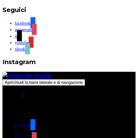
Seguici
facebook
instagram
x
youtube
tiktok
Instagram
Apri/chiudi la barra laterale e di navigazione
0
Seguici
facebook
x