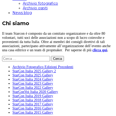
Archivio fotografico
Archivio ospiti
News blog
Chi siamo
Il team Starcon è composto da un comitato organizzatore e da oltre 80
volontari, tutti soci delle associazioni non a scopo di lucro coinvolte e
provenienti da tutta Italia. Oltre ai membri dei consigli direttivi di tali
associazioni, partecipano attivamente all’organizzazione dell’evento anche
una casa editrice e un team di propmaker. Per saperne di più
clicca qui
.
Ricerca
per:
Archivio Fotografico Edizioni Precedenti
StarCon Italia 2025 Gallery 2
StarCon Italia 2025 Gallery
StarCon Italia 2024 Gallery
StarCon Italia 2023 Gallery
StarCon Italia 2022 Gallery
StarConVoi Italia 2020 Gallery
StarCon Italia 2019 Gallery
StarCon Italia 2018 Gallery
StarCon Italia 2017 Gallery
StarCon Italia 2016 Gallery
StarCon Italia 2015 Gallery