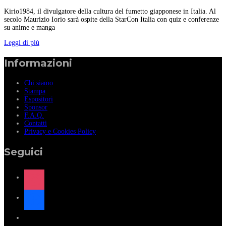
Kirio1984, il divulgatore della cultura del fumetto giapponese in Italia. Al
secolo Maurizio Iorio sarà ospite della StarCon Italia con quiz e conferenze
su anime e manga
Leggi di più
Informazioni
Chi siamo
Stampa
Espositori
Sponsor
F.A.Q.
Contatti
Privacy e Cookies Policy
Seguici
instagram
facebook
x