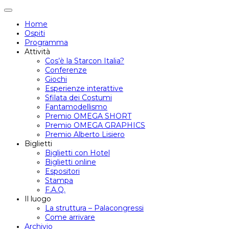
Attiva/disattiva
navigazione
Home
Ospiti
Programma
Attività
Cos’è la Starcon Italia?
Conferenze
Giochi
Esperienze interattive
Sfilata dei Costumi
Fantamodellismo
Premio OMEGA SHORT
Premio OMEGA GRAPHICS
Premio Alberto Lisiero
Biglietti
Biglietti con Hotel
Biglietti online
Espositori
Stampa
F.A.Q.
Il luogo
La struttura – Palacongressi
Come arrivare
Archivio