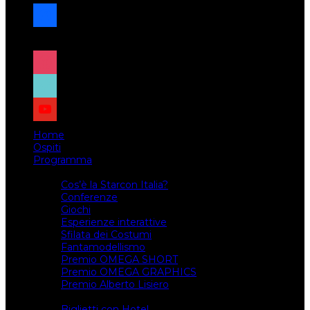
facebook
x
instagram
tiktok
youtube
Home
Ospiti
Programma
Attività
Cos’è la Starcon Italia?
Conferenze
Giochi
Esperienze interattive
Sfilata dei Costumi
Fantamodellismo
Premio OMEGA SHORT
Premio OMEGA GRAPHICS
Premio Alberto Lisiero
Biglietti
Biglietti con Hotel