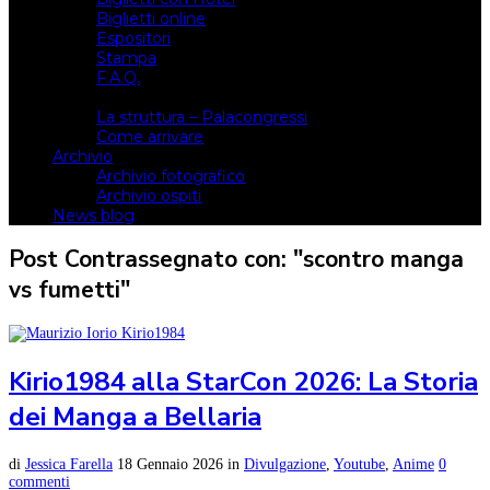
Biglietti online
Espositori
Stampa
F.A.Q.
Il luogo
La struttura – Palacongressi
Come arrivare
Archivio
Archivio fotografico
Archivio ospiti
News blog
Post Contrassegnato con: "scontro manga
vs fumetti"
Kirio1984 alla StarCon 2026: La Storia
dei Manga a Bellaria
di
Jessica Farella
18 Gennaio 2026
in
Divulgazione
,
Youtube
,
Anime
0
commenti