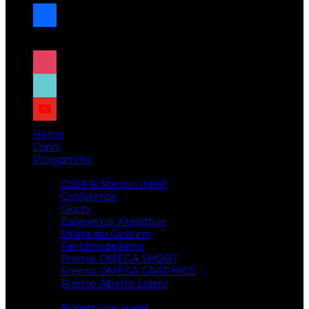
facebook
x
instagram
tiktok
youtube
Home
Ospiti
Programma
Attività
Cos’è la Starcon Italia?
Conferenze
Giochi
Esperienze interattive
Sfilata dei Costumi
Fantamodellismo
Premio OMEGA SHORT
Premio OMEGA GRAPHICS
Premio Alberto Lisiero
Biglietti
Biglietti con Hotel