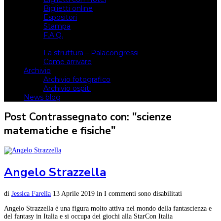
Biglietti online
Espositori
Stampa
F.A.Q.
Il luogo
La struttura – Palacongressi
Come arrivare
Archivio
Archivio fotografico
Archivio ospiti
News blog
Post Contrassegnato con: "scienze
matematiche e fisiche"
Angelo Strazzella
di
Jessica Farella
13 Aprile 2019
in
I commenti sono disabilitati
Angelo Strazzella è una figura molto attiva nel mondo della fantascienza e
del fantasy in Italia e si occupa dei giochi alla StarCon Italia