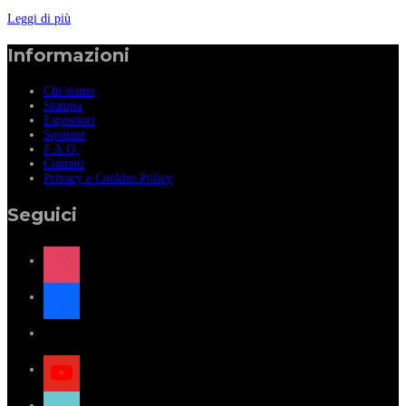
Leggi di più
Informazioni
Chi siamo
Stampa
Espositori
Sponsor
F.A.Q.
Contatti
Privacy e Cookies Policy
Seguici
instagram
facebook
x
youtube
tiktok