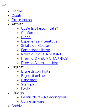
Attiva/disattiva
navigazione
Home
Ospiti
Programma
Attività
Cos’è la Starcon Italia?
Conferenze
Giochi
Esperienze interattive
Sfilata dei Costumi
Fantamodellismo
Premio OMEGA SHORT
Premio OMEGA GRAPHICS
Premio Alberto Lisiero
Biglietti
Biglietti con Hotel
Biglietti online
Espositori
Stampa
F.A.Q.
Il luogo
La struttura – Palacongressi
Come arrivare
Archivio