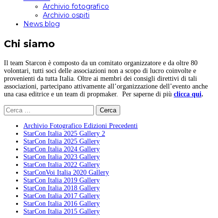
Archivio fotografico
Archivio ospiti
News blog
Chi siamo
Il team Starcon è composto da un comitato organizzatore e da oltre 80
volontari, tutti soci delle associazioni non a scopo di lucro coinvolte e
provenienti da tutta Italia. Oltre ai membri dei consigli direttivi di tali
associazioni, partecipano attivamente all’organizzazione dell’evento anche
una casa editrice e un team di propmaker. Per saperne di più
clicca qui
.
Ricerca
per:
Archivio Fotografico Edizioni Precedenti
StarCon Italia 2025 Gallery 2
StarCon Italia 2025 Gallery
StarCon Italia 2024 Gallery
StarCon Italia 2023 Gallery
StarCon Italia 2022 Gallery
StarConVoi Italia 2020 Gallery
StarCon Italia 2019 Gallery
StarCon Italia 2018 Gallery
StarCon Italia 2017 Gallery
StarCon Italia 2016 Gallery
StarCon Italia 2015 Gallery