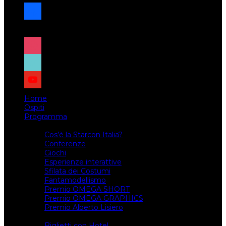
facebook
x
instagram
tiktok
youtube
Home
Ospiti
Programma
Attività
Cos’è la Starcon Italia?
Conferenze
Giochi
Esperienze interattive
Sfilata dei Costumi
Fantamodellismo
Premio OMEGA SHORT
Premio OMEGA GRAPHICS
Premio Alberto Lisiero
Biglietti
Biglietti con Hotel