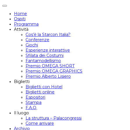
Attiva/disattiva
navigazione
Home
Ospiti
Programma
Attività
Cos’è la Starcon Italia?
Conferenze
Giochi
Esperienze interattive
Sfilata dei Costumi
Fantamodellismo
Premio OMEGA SHORT
Premio OMEGA GRAPHICS
Premio Alberto Lisiero
Biglietti
Biglietti con Hotel
Biglietti online
Espositori
Stampa
F.A.Q.
Il luogo
La struttura – Palacongressi
Come arrivare
Archivio