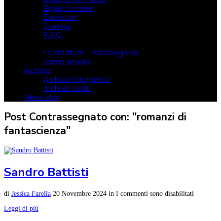
Biglietti online
Espositori
Stampa
F.A.Q.
Il luogo
La struttura – Palacongressi
Come arrivare
Archivio
Archivio fotografico
Archivio ospiti
News blog
Post Contrassegnato con: "romanzi di
fantascienza"
Sandro Battisti
di
Jessica Farella
20 Novembre 2024
in
I commenti sono disabilitati
Leggi di più