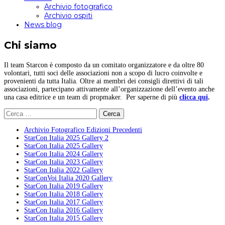
Archivio fotografico
Archivio ospiti
News blog
Chi siamo
Il team Starcon è composto da un comitato organizzatore e da oltre 80
volontari, tutti soci delle associazioni non a scopo di lucro coinvolte e
provenienti da tutta Italia. Oltre ai membri dei consigli direttivi di tali
associazioni, partecipano attivamente all’organizzazione dell’evento anche
una casa editrice e un team di propmaker. Per saperne di più
clicca qui
.
Ricerca
per:
Archivio Fotografico Edizioni Precedenti
StarCon Italia 2025 Gallery 2
StarCon Italia 2025 Gallery
StarCon Italia 2024 Gallery
StarCon Italia 2023 Gallery
StarCon Italia 2022 Gallery
StarConVoi Italia 2020 Gallery
StarCon Italia 2019 Gallery
StarCon Italia 2018 Gallery
StarCon Italia 2017 Gallery
StarCon Italia 2016 Gallery
StarCon Italia 2015 Gallery