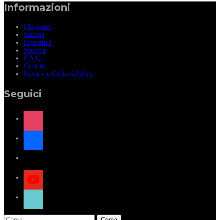
Informazioni
Chi siamo
Stampa
Espositori
Sponsor
F.A.Q.
Contatti
Privacy e Cookies Policy
Seguici
instagram
facebook
x
youtube
tiktok
Ricerca