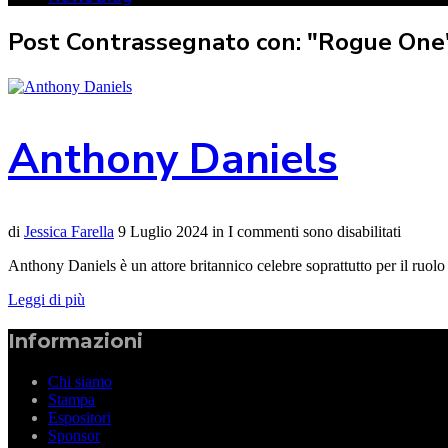
Post Contrassegnato con: "Rogue One
Anthony Daniels
di
Jessica Farella
9 Luglio 2024
in
I commenti sono disabilitati
Anthony Daniels è un attore britannico celebre soprattutto per il ruol
Leggi di più
Informazioni
Chi siamo
Stampa
Espositori
Sponsor