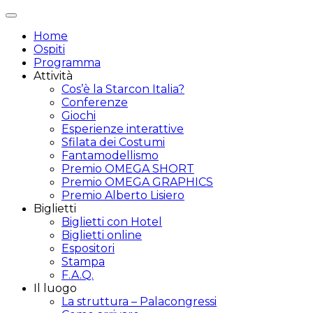
Attiva/disattiva
navigazione
Home
Ospiti
Programma
Attività
Cos’è la Starcon Italia?
Conferenze
Giochi
Esperienze interattive
Sfilata dei Costumi
Fantamodellismo
Premio OMEGA SHORT
Premio OMEGA GRAPHICS
Premio Alberto Lisiero
Biglietti
Biglietti con Hotel
Biglietti online
Espositori
Stampa
F.A.Q.
Il luogo
La struttura – Palacongressi