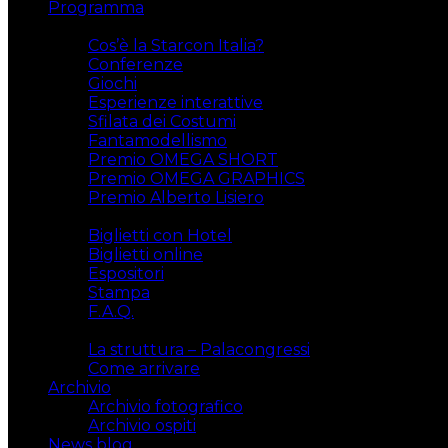
Programma
Attività
Cos’è la Starcon Italia?
Conferenze
Giochi
Esperienze interattive
Sfilata dei Costumi
Fantamodellismo
Premio OMEGA SHORT
Premio OMEGA GRAPHICS
Premio Alberto Lisiero
Biglietti
Biglietti con Hotel
Biglietti online
Espositori
Stampa
F.A.Q.
Il luogo
La struttura – Palacongressi
Come arrivare
Archivio
Archivio fotografico
Archivio ospiti
News blog