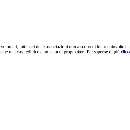
ontari, tutti soci delle associazioni non a scopo di lucro coinvolte e prov
anche una casa editrice e un team di propmaker. Per saperne di più
clicc