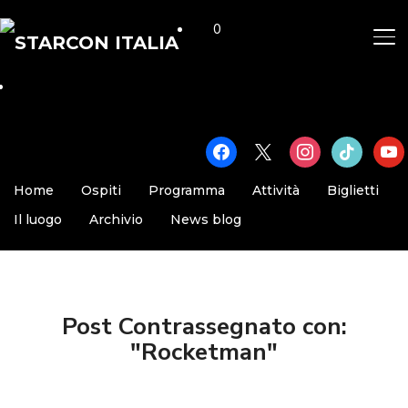
0
AP
facebook
x
instagram
tiktok
yout
Home
Ospiti
Programma
Attività
Biglietti
Il luogo
Archivio
News blog
Post Contrassegnato con:
"Rocketman"