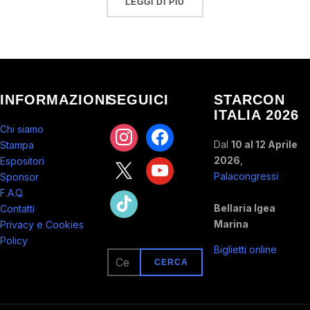
LEGGI DI PIÙ
INFORMAZIONI
SEGUICI
STARCON
ITALIA 2026
Chi siamo
instagram
facebook
Dal
10 al 12 Aprile
Stampa
2026
,
Espositori
x
youtube
Palacongressi
Sponsor
F.A.Q.
tiktok
Bellaria Igea
Contatti
Marina
Privacy e Cookies
Policy
Biglietti online
Ricerca
per: